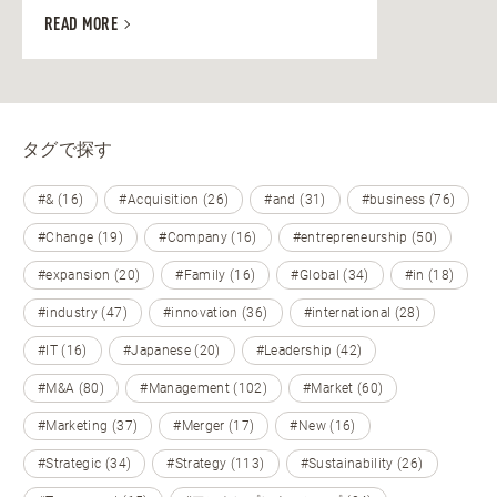
READ MORE
タグで探す
#& (16)
#Acquisition (26)
#and (31)
#business (76)
#Change (19)
#Company (16)
#entrepreneurship (50)
#expansion (20)
#Family (16)
#Global (34)
#in (18)
#industry (47)
#innovation (36)
#international (28)
#IT (16)
#Japanese (20)
#Leadership (42)
#M&A (80)
#Management (102)
#Market (60)
#Marketing (37)
#Merger (17)
#New (16)
#Strategic (34)
#Strategy (113)
#Sustainability (26)