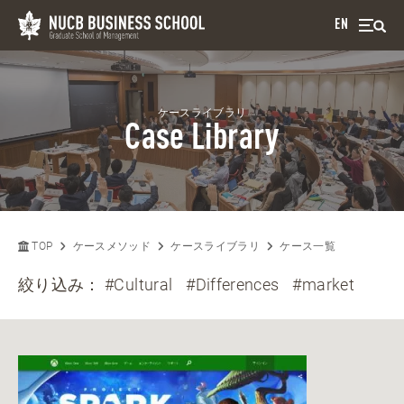
EN
ケースライブラリ
Case Library
TOP
ケースメソッド
ケースライブラリ
ケース一覧
絞り込み：
#Cultural
#Differences
#market