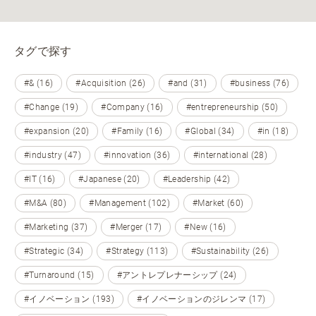
タグで探す
#& (16)
#Acquisition (26)
#and (31)
#business (76)
#Change (19)
#Company (16)
#entrepreneurship (50)
#expansion (20)
#Family (16)
#Global (34)
#in (18)
#industry (47)
#innovation (36)
#international (28)
#IT (16)
#Japanese (20)
#Leadership (42)
#M&A (80)
#Management (102)
#Market (60)
#Marketing (37)
#Merger (17)
#New (16)
#Strategic (34)
#Strategy (113)
#Sustainability (26)
#Turnaround (15)
#アントレプレナーシップ (24)
#イノベーション (193)
#イノベーションのジレンマ (17)