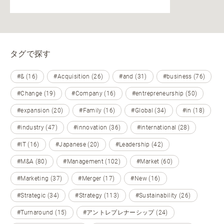
タグで探す
#& (16)
#Acquisition (26)
#and (31)
#business (76)
#Change (19)
#Company (16)
#entrepreneurship (50)
#expansion (20)
#Family (16)
#Global (34)
#in (18)
#industry (47)
#innovation (36)
#international (28)
#IT (16)
#Japanese (20)
#Leadership (42)
#M&A (80)
#Management (102)
#Market (60)
#Marketing (37)
#Merger (17)
#New (16)
#Strategic (34)
#Strategy (113)
#Sustainability (26)
#Turnaround (15)
#アントレプレナーシップ (24)