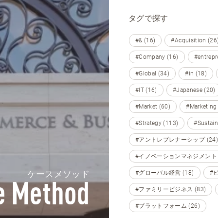
タグで探す
#& (16)
#Acquisition (26
#Company (16)
#entrepr
#Global (34)
#in (18)
#IT (16)
#Japanese (20)
#Market (60)
#Marketing
#Strategy (113)
#Sustain
#アントレプレナーシップ (24)
#イノベーションマネジメント (
ケースメソッド
#グローバル経営 (18)
#
e Method
#ファミリービジネス (83)
#プラットフォーム (26)