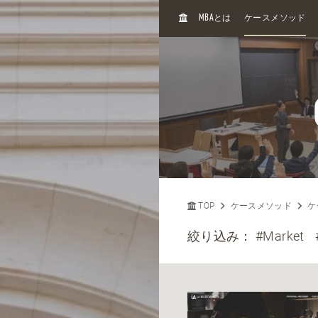
H
MBA
とは
ケースメソッド
O
M
E
TOP
ケースメソッド
ケ
絞り込み：
#Market