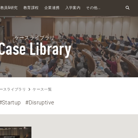
&
教員
研究
教育課程
企業連携
入学案内
その他...
ケースライブラリ
Case Library
ースライブラリ
ケース一覧
#Startup
#Disruptive