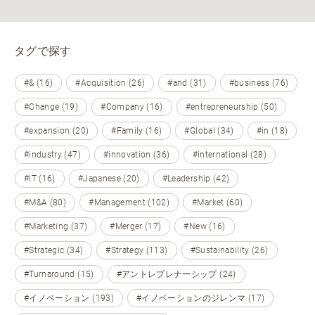
タグで探す
#& (16)
#Acquisition (26)
#and (31)
#business (76)
#Change (19)
#Company (16)
#entrepreneurship (50)
#expansion (20)
#Family (16)
#Global (34)
#in (18)
#industry (47)
#innovation (36)
#international (28)
#IT (16)
#Japanese (20)
#Leadership (42)
#M&A (80)
#Management (102)
#Market (60)
#Marketing (37)
#Merger (17)
#New (16)
#Strategic (34)
#Strategy (113)
#Sustainability (26)
#Turnaround (15)
#アントレプレナーシップ (24)
#イノベーション (193)
#イノベーションのジレンマ (17)