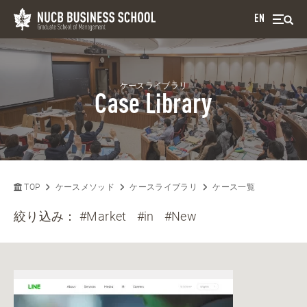
EN
ケースライブラリ
Case Library
TOP
ケースメソッド
ケースライブラリ
ケース一覧
絞り込み：
#Market
#in
#New