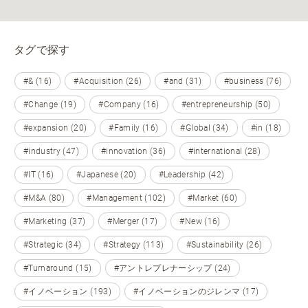
タグで探す
#& (16)
#Acquisition (26)
#and (31)
#business (76)
#Change (19)
#Company (16)
#entrepreneurship (50)
#expansion (20)
#Family (16)
#Global (34)
#in (18)
#industry (47)
#innovation (36)
#international (28)
#IT (16)
#Japanese (20)
#Leadership (42)
#M&A (80)
#Management (102)
#Market (60)
#Marketing (37)
#Merger (17)
#New (16)
#Strategic (34)
#Strategy (113)
#Sustainability (26)
#Turnaround (15)
#アントレプレナーシップ (24)
#イノベーション (193)
#イノベーションのジレンマ (17)