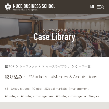
EN
ケースライブラリ
Case Library
TOP
ケースメソッド
ケースライブラリ
ケース一覧
絞り込み：
#Markets
#Merges & Acquisitions
#&
#Acquisitions
#Global
#Global markets
#management
#Strategic
#Strategic management
#Strategic managementMerges