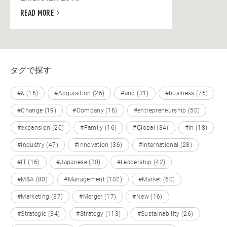
READ MORE
タグで探す
#& (16)
#Acquisition (26)
#and (31)
#business (76)
#Change (19)
#Company (16)
#entrepreneurship (50)
#expansion (20)
#Family (16)
#Global (34)
#in (18)
#industry (47)
#innovation (36)
#international (28)
#IT (16)
#Japanese (20)
#Leadership (42)
#M&A (80)
#Management (102)
#Market (60)
#Marketing (37)
#Merger (17)
#New (16)
#Strategic (34)
#Strategy (113)
#Sustainability (26)