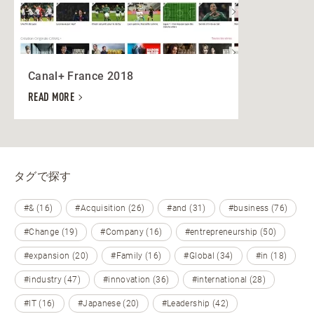
Canal+ France 2018
READ MORE
タグで探す
#& (16)
#Acquisition (26)
#and (31)
#business (76)
#Change (19)
#Company (16)
#entrepreneurship (50)
#expansion (20)
#Family (16)
#Global (34)
#in (18)
#industry (47)
#innovation (36)
#international (28)
#IT (16)
#Japanese (20)
#Leadership (42)