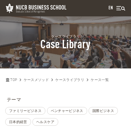
EN
ケースライブラリ
Case Library
TOP
ケースメソッド
ケースライブラリ
ケース一覧
テーマ
ファミリービジネス
ベンチャービジネス
国際ビジネス
日本的経営
ヘルスケア