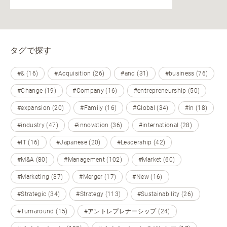
タグで探す
#& (16)
#Acquisition (26)
#and (31)
#business (76)
#Change (19)
#Company (16)
#entrepreneurship (50)
#expansion (20)
#Family (16)
#Global (34)
#in (18)
#industry (47)
#innovation (36)
#international (28)
#IT (16)
#Japanese (20)
#Leadership (42)
#M&A (80)
#Management (102)
#Market (60)
#Marketing (37)
#Merger (17)
#New (16)
#Strategic (34)
#Strategy (113)
#Sustainability (26)
#Turnaround (15)
#アントレプレナーシップ (24)