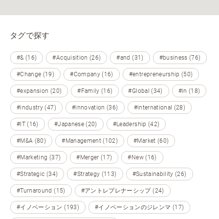
タグで探す
#& (16)
#Acquisition (26)
#and (31)
#business (76)
#Change (19)
#Company (16)
#entrepreneurship (50)
#expansion (20)
#Family (16)
#Global (34)
#in (18)
#industry (47)
#innovation (36)
#international (28)
#IT (16)
#Japanese (20)
#Leadership (42)
#M&A (80)
#Management (102)
#Market (60)
#Marketing (37)
#Merger (17)
#New (16)
#Strategic (34)
#Strategy (113)
#Sustainability (26)
#Turnaround (15)
#アントレプレナーシップ (24)
#イノベーション (193)
#イノベーションのジレンマ (17)