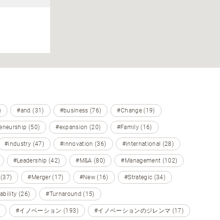
)
#and (31)
#business (76)
#Change (19)
eneurship (50)
#expansion (20)
#Family (16)
#industry (47)
#innovation (36)
#international (28)
#Leadership (42)
#M&A (80)
#Management (102)
 (37)
#Merger (17)
#New (16)
#Strategic (34)
ability (26)
#Turnaround (15)
#イノベーション (193)
#イノベーションのジレンマ (17)