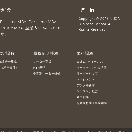
歩1分
Copyright © 2026 NUCB
ull-time MBA, Part-time MBA,
Business School. All
orporate MBA, 企業内MBA, Global
Rights Reserved.
です。
認定課程
履修証明課程
単科課程
業診断士養成
リーダー育成
会計&ファイナンス
BA（経営管理）
MBA基礎
マーケティング＆営業
企業別リーダー研修
リーダーシップ
マネジメント
デジタル変革
ヘルスケア経営
経営戦略
起業家育成＆事業承継