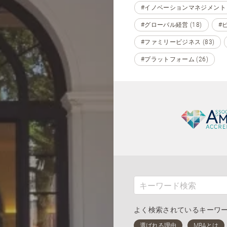
#イノベーションマネジメント (
#グローバル経営 (18)
#
#ファミリービジネス (83)
#プラットフォーム (26)
よく検索されているキーワ