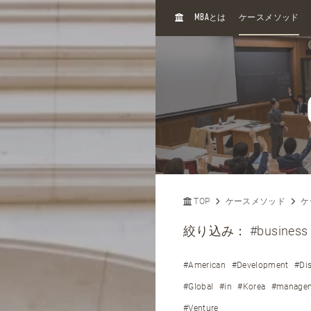
H
MBA
とは
ケースメソッド
O
M
E
TOP
ケースメソッド
ケ
絞り込み：
#business
#American
#Development
#Dis
#Global
#in
#Korea
#manage
#Venture