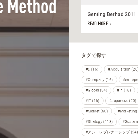
e Method
Genting Berhad 2011
READ MORE
タグで探す
#& (16)
#Acquisition (26
#Company (16)
#entrepr
#Global (34)
#in (18)
#IT (16)
#Japanese (20)
#Market (60)
#Marketing
#Strategy (113)
#Sustain
#アントレプレナーシップ (24)