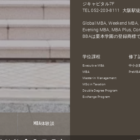
ジキャピタル7F
TEL
052-203-8111
大阪駅徒
Global MBA, Weekend MBA, F
Evening MBA, MBA Plus, C
BBAは栗本学園の登録商標
学位課程
修了
Executive MBA
中小企
MBA
PreM
Master in Management
MSc in Taxation
Double Degree Program
Exchange Program
報
MBA
体験談