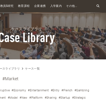
&
教員
研究
教育課程
企業連携
入学案内
その他...
ケースライブラリ
Case Library
ースライブラリ
ケース一覧
#Market
ruptive
#Economy
#Entertainment
#Entry
#French
#Gambling
ment
#Model
#New
#Platform
#Sharing
#Startup
#Strategic