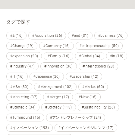
タグで探す
#& (16)
#Acquisition (26)
#and (31)
#business (76)
#Change (19)
#Company (16)
#entrepreneurship (50)
#expansion (20)
#Family (16)
#Global (34)
#in (18)
#industry (47)
#innovation (36)
#international (28)
#IT (16)
#Japanese (20)
#Leadership (42)
#M&A (80)
#Management (102)
#Market (60)
#Marketing (37)
#Merger (17)
#New (16)
#Strategic (34)
#Strategy (113)
#Sustainability (26)
#Turnaround (15)
#アントレプレナーシップ (24)
#イノベーション (193)
#イノベーションのジレンマ (17)