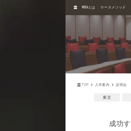
H
MBA
とは
ケースメソッド
O
M
E
TOP
入学案内
説明会
東京
成功