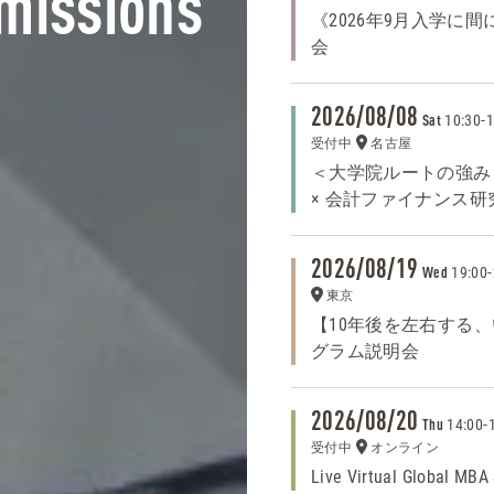
missions
《2026年9月入学に
会
2026/08/08
10:30
-
1
Sat
受付中
名古屋
＜大学院ルートの強み
× 会計ファイナンス研
2026/08/19
19:00
-
Wed
東京
【10年後を左右する、い
グラム説明会
2026/08/20
14:00
-
Thu
受付中
オンライン
Live Virtual Global MBA