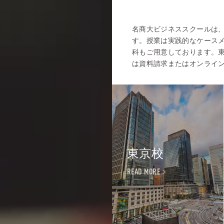
名商大ビジネススクールは、
す。授業は実践的なケースメ
科もご用意しております。東
は資料請求またはオンライ
東京校
READ MORE