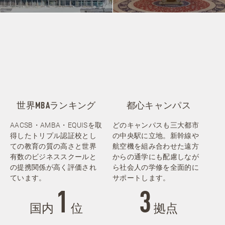
世界MBAランキング
都心キャンパス
AACSB・AMBA・EQUISを取
どのキャンパスも三大都市
得したトリプル認証校とし
の中央駅に立地。新幹線や
ての教育の質の高さと世界
航空機を組み合わせた遠方
有数のビジネススクールと
からの通学にも配慮しなが
の提携関係が高く評価され
ら社会人の学修を全面的に
ています。
サポートします。
1
3
国内
位
拠点