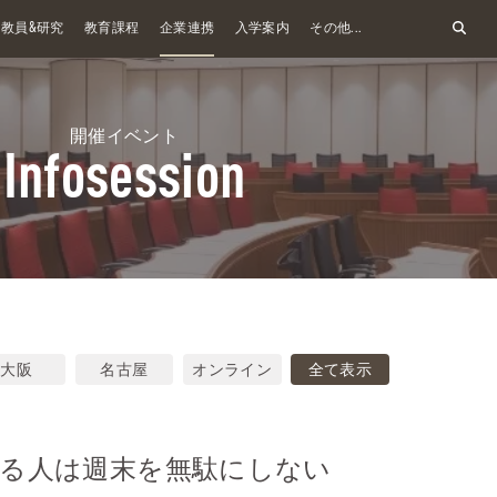
&
教員
研究
教育課程
企業連携
入学案内
その他...
開催イベント
Infosession
大阪
名古屋
オンライン
全て表示
する人は週末を無駄にしない