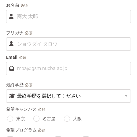
お名前
必須
お
名
前
フリガナ
必須
フ
リ
ガ
Email
必須
ナ
最終学歴
必須
希望キャンパス
必須
東京
名古屋
大阪
希望プログラム
必須