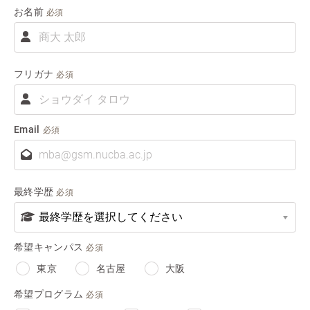
お名前
必須
お
名
前
フリガナ
必須
フ
リ
ガ
Email
必須
ナ
最終学歴
必須
希望キャンパス
必須
東京
名古屋
大阪
希望プログラム
必須