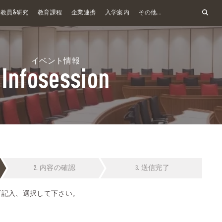
&
教員
研究
教育課程
企業連携
入学案内
その他...
イベント情報
Infosession
内容の確認
送信完了
ず記入、選択して下さい。