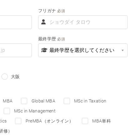
フリガナ
必須
フ
リ
ガ
ナ
最終学歴
必須
大阪
MBA
Global MBA
MSc in Taxation
MSc in Management
tics
PreMBA（オンライン）
MBA単科
企業研修）