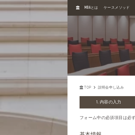
H
MBA
とは
ケースメソッド
O
M
E
TOP
説明会申し込み
内容の入力
フォーム中の必須項目は必
基本情報