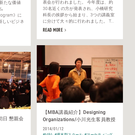
表会が行われました。 今年度は、約
に新たな価値
30名近くの方が発表され、小橋研究
ム
科長の挨拶から始まり、3つの講義室
 Program》に
に分けて大々的に行われました。 T...
新しいビジネ
READ MORE
【MBA講義紹介】Designing
初日 懇親会
Organizations/小川光生客員教授
2014/01/12
#MBA
#週末型スクール
#マーケティング