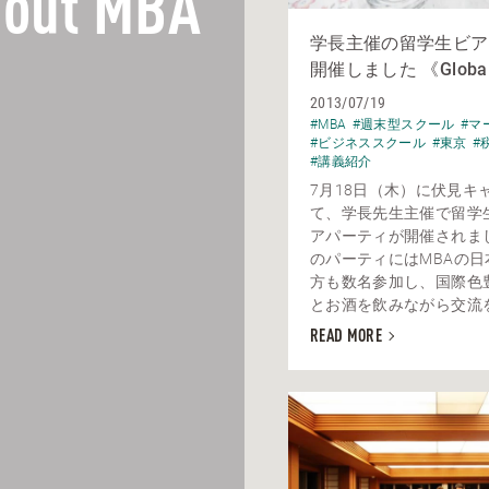
out MBA
学長主催の留学生ビア
開催しました 《Globa
2013/07/19
#MBA
#週末型スクール
#マ
#ビジネススクール
#東京
#
#講義紹介
7月18日（木）に伏見キ
て、学長先生主催で留学
アパーティが開催されま
のパーティにはMBAの日
方も数名参加し、国際色
とお酒を飲みながら交流を深
READ MORE