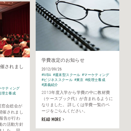
学費改定のお知らせ
催されまし
2012/09/26
#MBA
#週末型スクール
#マーケティング
#ビジネススクール
#東京
#税理士養成
#講義紹介
ーケティング
2013年度入学から学費の中に教材費
税理士養成
（ケースブック代）が含まれるように
なりました。 詳しくは学費一覧のペ
同窓会総会が
ージをごらんください。
開催されまし
の報告が行わ
READ MORE
後の活動方針
ました。 同