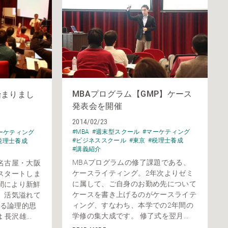
MBAプログラム【GMP】ケース
始まりまし
発表会を開催
2014/02/23
#MBA
#週末型スクール
#マーケティング
ーケティング
#ビジネススクール
#東京
#税理士養成
税理士養成
#講義紹介
MBAプログラムの修了課題である、
名古屋・大阪
ケースライティング。2年次よりゼミ
スタートしま
に属して、ご自身のお勤め先について
仲間により新鮮
ケースを書き上げるのがケースライテ
、活気溢れて
ィング、すなわち、本学での2年間の
なる論理的思
学修の集大成です。 修了式を翌月...
長沢雄...