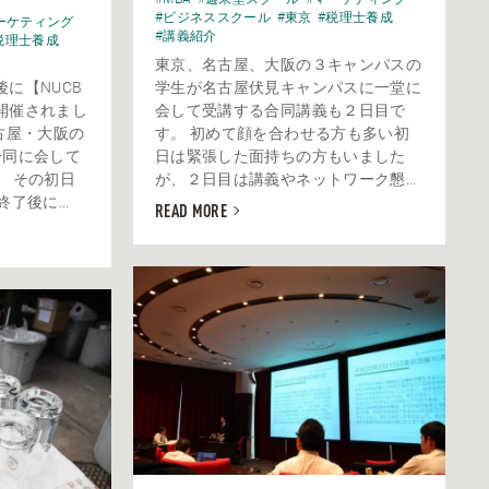
#ビジネススクール
#東京
#税理士養成
ーケティング
#講義紹介
税理士養成
東京、名古屋、大阪の３キャンパスの
に【NUCB
学生が名古屋伏見キャンパスに一堂に
開催されまし
会して受講する合同講義も２日目で
古屋・大阪の
す。 初めて顔を合わせる方も多い初
一同に会して
日は緊張した面持ちの方もいました
。 その初日
が、２日目は講義やネットワーク懇...
了後に...
READ MORE