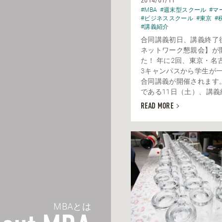
2014/01/11
#MBA
#週末型スクール
#マ
#ビジネススクール
#東京
#
#講義紹介
合同講義初日、講義終了後
ネットワーク懇親会】が
た！ 年に2回、東京・名
3キャンパスから学生が
合同講義が開催されます
である11日（土）、講義終
READ MORE
MBAとは