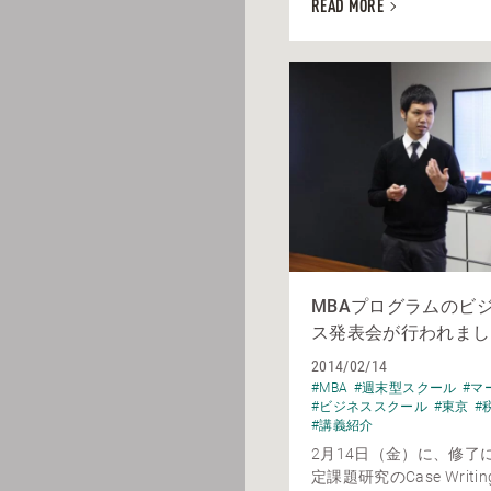
READ MORE
MBAプログラムのビ
ス発表会が行われまし
2014/02/14
#MBA
#週末型スクール
#マ
#ビジネススクール
#東京
#
#講義紹介
2月14日（金）に、修了
定課題研究のCase Writ