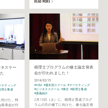
READ MORE
税理士プログラムの修士論文発表
ジネスケー
会が行われました！
た
2014/02/15
#MBA
#週末型スクール
#マーケティング
ーケティング
#ビジネススクール
#東京
#税理士養成
税理士養成
#講義紹介
2月15日（土）に、税理士育成プログ
に向けた、特
ラムの方の修了に向けた、修士論文発
ing発表会が行