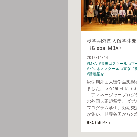
秋学期外国人留学生懇
《Global MBA》
2012/11/14
#MBA
#週末型スクール
#マ
#ビジネススクール
#東京
#
#講義紹介
秋学期外国人留学生懇親
ました。 Global MBA
ニアマネージャープログラ
の外国人正規留学、ダブ
プログラム学生、短期交
が集い、世界各国からの留学
READ MORE