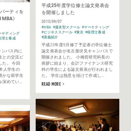
平成25年度学位修士論文発表会
パーティを
を開催しました
l MBA》
2013/09/07
#MBA
#週末型スクール
#マーケティング
#ビジネススクール
#東京
#税理士養成
ーケティング
#講義紹介
税理士養成
平成25年度9月修了予定者の学位修士
ャンパス内に
論文発表会が名古屋伏見キャンパスで
生との交流ビ
開催されました。 小橋哲研究科長の
した。 今回
挨拶に始まり、会計ファイナンス研究
本人学生の
科の学生による論文発表が行われまし
豊かな留学生
た。 学生は熱意を傾けて作成し...
めてい...
READ MORE