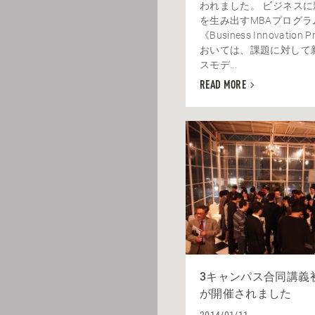
われました。 ビジネス
を生み出すMBAプログラ
《Business Innovation
おいては、課題に対して
スモデ...
READ MORE
3キャンパス合同講義
が開催されました