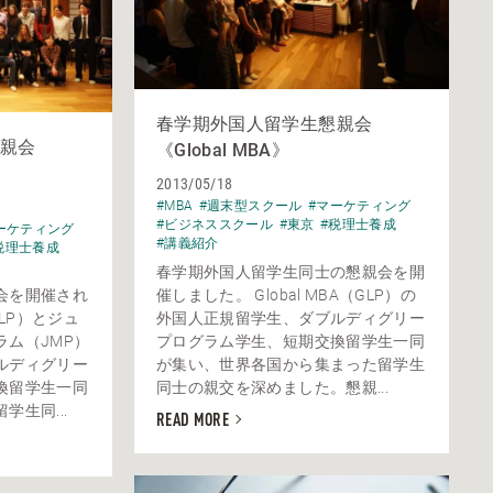
春学期外国人留学生懇親会
親会
《Global MBA》
2013/05/18
#MBA
#週末型スクール
#マーケティング
#ビジネススクール
#東京
#税理士養成
ーケティング
#講義紹介
税理士養成
春学期外国人留学生同士の懇親会を開
会を開催され
催しました。 Global MBA（GLP）の
（GLP）とジュ
外国人正規留学生、ダブルディグリー
ム（JMP）
プログラム学生、短期交換留学生一同
ルディグリー
が集い、世界各国から集まった留学生
換留学生一同
同士の親交を深めました。懇親...
生同...
READ MORE