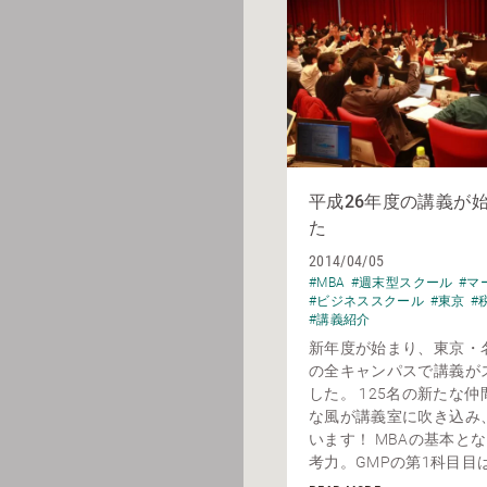
平成26年度の講義が
た
2014/04/05
#MBA
#週末型スクール
#マ
#ビジネススクール
#東京
#
#講義紹介
新年度が始まり、東京・
の全キャンパスで講義が
した。 125名の新たな
な風が講義室に吹き込み
います！ MBAの基本と
考力。GMPの第1科目目は 