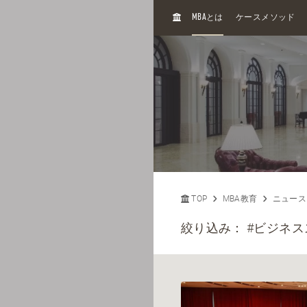
H
MBA
とは
ケースメソッド
O
M
E
TOP
MBA教育
ニュース
絞り込み：
#ビジネス