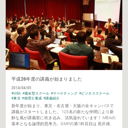
平成26年度の講義が始まりました
2014/04/05
#MBA
#週末型スクール
#マーケティング
#ビジネススクール
#東京
#税理士養成
#講義紹介
新年度が始まり、東京・名古屋・大阪の全キャンパスで
講義がスタートしました。 125名の新たな仲間により新
鮮な風が講義室に吹き込み、活気溢れています！ MBAの
基本となる論理的思考力。GMPの第1科目目は 長沢雄...