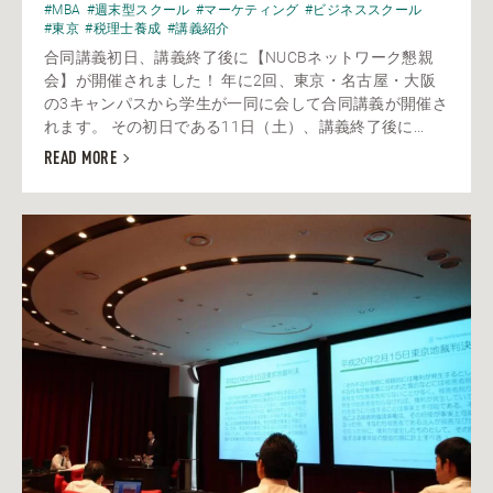
#MBA
#週末型スクール
#マーケティング
#ビジネススクール
#東京
#税理士養成
#講義紹介
合同講義初日、講義終了後に【NUCBネットワーク懇親
会】が開催されました！ 年に2回、東京・名古屋・大阪
の3キャンパスから学生が一同に会して合同講義が開催さ
れます。 その初日である11日（土）、講義終了後に...
READ MORE