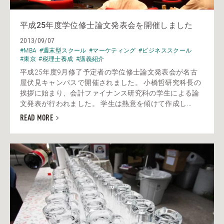
平成25年度学位修士論文発表会を開催しました
2013/09/07
#MBA
#週末型スクール
#マーケティング
#ビジネススクール
#東京
#税理士養成
#講義紹介
平成25年度9月修了予定者の学位修士論文発表会が名古
屋伏見キャンパスで開催されました。 小橋哲研究科長の
挨拶に始まり、会計ファイナンス研究科の学生による論
文発表が行われました。 学生は熱意を傾けて作成し...
READ MORE