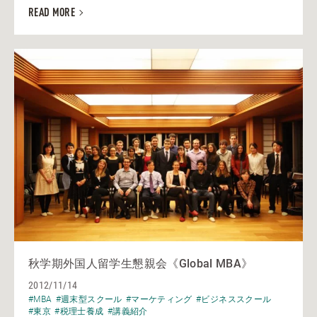
READ MORE
秋学期外国人留学生懇親会《Global MBA》
2012/11/14
#MBA
#週末型スクール
#マーケティング
#ビジネススクール
#東京
#税理士養成
#講義紹介