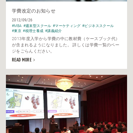
学費改定のお知らせ
2012/09/26
#MBA
#週末型スクール
#マーケティング
#ビジネススクール
#東京
#税理士養成
#講義紹介
2013年度入学から学費の中に教材費（ケースブック代）
が含まれるようになりました。 詳しくは学費一覧のペー
ジをごらんください。
READ MORE