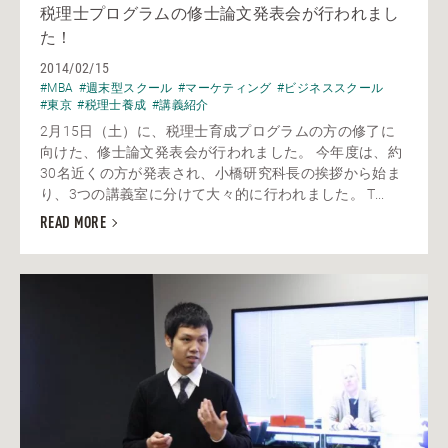
税理士プログラムの修士論文発表会が行われまし
た！
2014/02/15
#MBA
#週末型スクール
#マーケティング
#ビジネススクール
#東京
#税理士養成
#講義紹介
2月15日（土）に、税理士育成プログラムの方の修了に
向けた、修士論文発表会が行われました。 今年度は、約
30名近くの方が発表され、小橋研究科長の挨拶から始ま
り、3つの講義室に分けて大々的に行われました。 T...
READ MORE