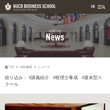
EN
お知らせ
News
TOP
MBA教育
ニュース
絞り込み：
#講義紹介
#税理士養成
#週末型ス
クール