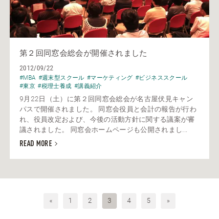
第２回同窓会総会が開催されました
2012/09/22
#MBA
#週末型スクール
#マーケティング
#ビジネススクール
#東京
#税理士養成
#講義紹介
9月22日（土）に第２回同窓会総会が名古屋伏見キャン
パスで開催されました。 同窓会役員と会計の報告が行わ
れ、役員改定および、今後の活動方針に関する議案が審
議されました。 同窓会ホームページも公開されまし...
READ MORE
«
1
2
3
4
5
»