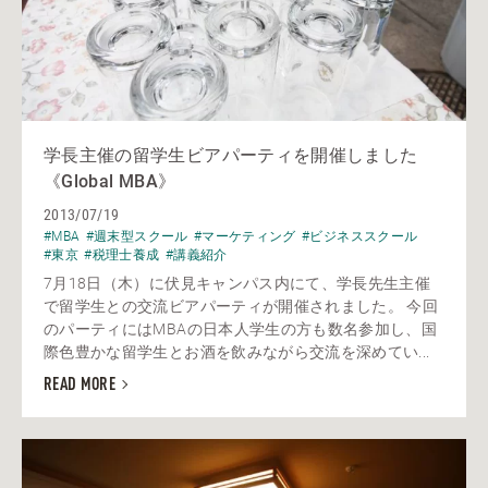
学長主催の留学生ビアパーティを開催しました
《Global MBA》
2013/07/19
#MBA
#週末型スクール
#マーケティング
#ビジネススクール
#東京
#税理士養成
#講義紹介
7月18日（木）に伏見キャンパス内にて、学長先生主催
で留学生との交流ビアパーティが開催されました。 今回
のパーティにはMBAの日本人学生の方も数名参加し、国
際色豊かな留学生とお酒を飲みながら交流を深めてい...
READ MORE