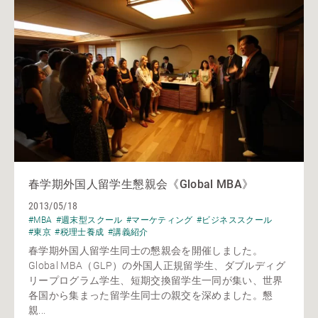
春学期外国人留学生懇親会《Global MBA》
2013/05/18
#MBA
#週末型スクール
#マーケティング
#ビジネススクール
#東京
#税理士養成
#講義紹介
春学期外国人留学生同士の懇親会を開催しました。
Global MBA（GLP）の外国人正規留学生、ダブルディグ
リープログラム学生、短期交換留学生一同が集い、世界
各国から集まった留学生同士の親交を深めました。懇
親...