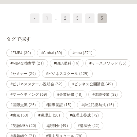
«
1
…
2
3
4
5
タグで探す
#EMBA (30)
#Global (39)
#mba (371)
#MBA交換留学 (21)
#MBA単科 (19)
#ケースメソッド (35)
#セミナー (29)
#ビジネススクール (229)
#ビジネススクール説明会 (62)
#ビジネス公開講座 (49)
#マーケティング (69)
#企業研修 (18)
#体験授業 (38)
#国際交流 (26)
#国際認証 (15)
#学位記授与式 (16)
#東京 (63)
#税理士 (26)
#税理士養成 (72)
#英語MBA (20)
#説明会 (49)
#講演会 (22)
#講義紹介 (71)
#週末型スクール (78)