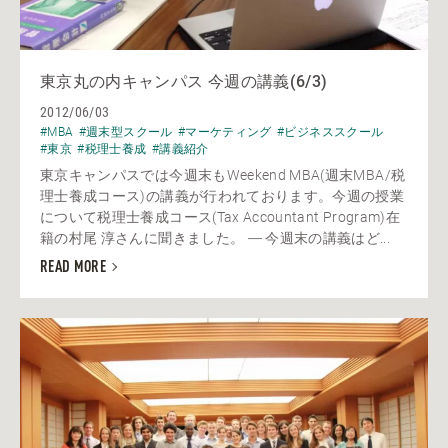
東京丸の内キャンパス 今週の講義(6/3)
2012/06/03
#MBA
#週末型スクール
#マーケティング
#ビジネススクール
#東京
#税理士養成
#講義紹介
東京キャンパスでは今週末もWeekend MBA(週末MBA/税
理士養成コース)の講義が行われております。今週の授業
について税理士養成コース(Tax Accountant Program)在
籍の村尾 淳さんに聞きました。 ― 今週末の講義はど...
READ MORE