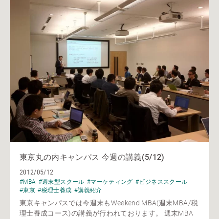
東京丸の内キャンパス 今週の講義(5/12)
2012/05/12
#MBA
#週末型スクール
#マーケティング
#ビジネススクール
#東京
#税理士養成
#講義紹介
東京キャンパスでは今週末もWeekend MBA(週末MBA/税
理士養成コース)の講義が行われております。 週末MBA