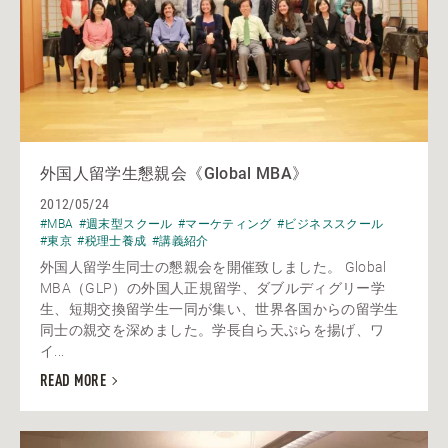
外国人留学生懇親会《Global MBA》
2012/05/24
#MBA
#週末型スクール
#マーケティング
#ビジネススクール
#東京
#税理士養成
#講義紹介
外国人留学生同士の懇親会を開催致しました。 Global
MBA（GLP）の外国人正規留学、ダブルディグリー学
生、短期交換留学生一同が集い、世界各国からの留学生
同士の親交を深めました。学長自ら天ぷらを揚げ、ワ
イ...
READ MORE