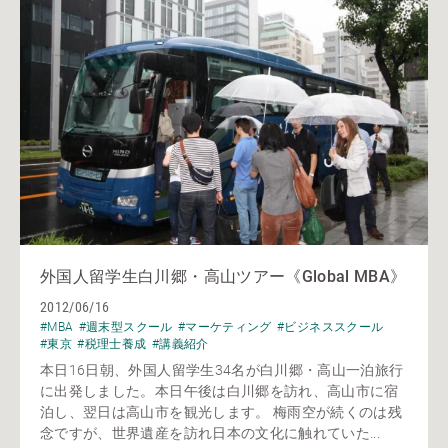
外国人留学生白川郷・高山ツアー《Global MBA》
2012/06/16
#MBA
#週末型スクール
#マーケティング
#ビジネススクール
#東京
#税理士養成
#講義紹介
本日16日朝、外国人留学生34名が白川郷・高山一泊旅行
に出発しました。本日午後は白川郷を訪れ、高山市に宿
泊し、翌日は高山市を観光します。 梅雨空が続くのは残
念ですが、世界遺産を訪れ日本の文化に触れていた...