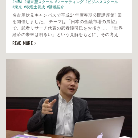
#MBA
#週末型スクール
#マーケティング
#ビジネススクール
#東京
#税理士養成
#講義紹介
名古屋伏見キャンパスで平成24年度春期公開講座第1回
を開催しました。 テーマは「日本の金融市場の展望」
で、武者リサーチ代表の武者陵司氏をお招きし、「世界
経済の未来は明るい」という見解をもとに、その考え...
READ MORE