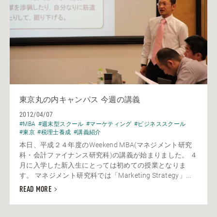
東京丸の内キャンパス 今週の講義
2012/04/07
#MBA
#週末型スクール
#マーケティング
#ビジネススクール
#東京
#税理士養成
#講義紹介
本日、平成２４年度のWeekend MBA(マネジメント研究
科・会計ファイナンス研究科)の講義が始まりました。 ４
月に入学した新入生にとっては初めての授業となりま
す。 マネジメント研究科では「Marketing Strategy」...
READ MORE