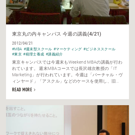
東京丸の内キャンパス 今週の講義(4/21)
2012/04/21
#MBA
#週末型スクール
#マーケティング
#ビジネススクール
#東京
#税理士養成
#講義紹介
東京キャンパスでは今週末もWeekend MBAの講義が行わ
れています。 週末MBAコースでは長沢雄次教授の「IT
Marketing」が行われています。今週は「バーチャル・ヴ
ィンヤード」「アスクル」などのケースを使用し、旧...
READ MORE