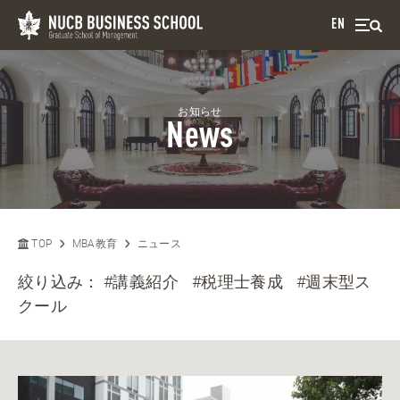
EN
お知らせ
News
TOP
MBA教育
ニュース
絞り込み：
#講義紹介
#税理士養成
#週末型ス
クール