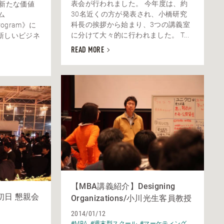
表会が行われました。 今年度は、約
に新たな価値
30名近くの方が発表され、小橋研究
ム
科長の挨拶から始まり、3つの講義室
 Program》に
に分けて大々的に行われました。 T...
新しいビジネ
READ MORE
【MBA講義紹介】Designing
初日 懇親会
Organizations/小川光生客員教授
2014/01/12
#MBA
#週末型スクール
#マーケティング