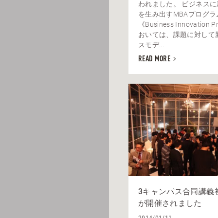
われました。 ビジネス
を生み出すMBAプログラ
《Business Innovation
おいては、課題に対して
スモデ...
READ MORE
3キャンパス合同講義
が開催されました