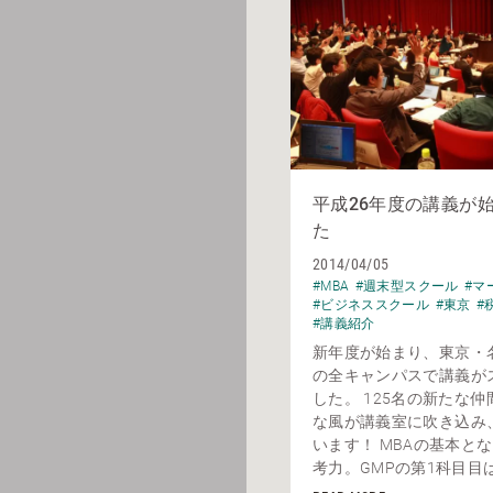
平成26年度の講義が
た
2014/04/05
#MBA
#週末型スクール
#マ
#ビジネススクール
#東京
#
#講義紹介
新年度が始まり、東京・
の全キャンパスで講義が
した。 125名の新たな
な風が講義室に吹き込み
います！ MBAの基本と
考力。GMPの第1科目目は 