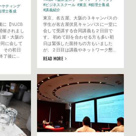
#ビジネススクール
#東京
#税理士養成
ーケティング
#講義紹介
税理士養成
東京、名古屋、大阪の３キャンパスの
に【NUCB
学生が名古屋伏見キャンパスに一堂に
開催されまし
会して受講する合同講義も２日目で
古屋・大阪の
す。 初めて顔を合わせる方も多い初
一同に会して
日は緊張した面持ちの方もいました
。 その初日
が、２日目は講義やネットワーク懇...
了後に...
READ MORE