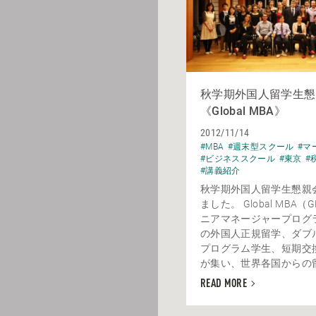
秋学期外国人留学生懇
《Global MBA》
2012/11/14
#MBA
#週末型スクール
#マ
#ビジネススクール
#東京
#
#講義紹介
秋学期外国人留学生懇親
ました。 Global MBA
ニアマネージャープログラ
の外国人正規留学、ダブ
プログラム学生、短期交
が集い、世界各国からの留学
READ MORE