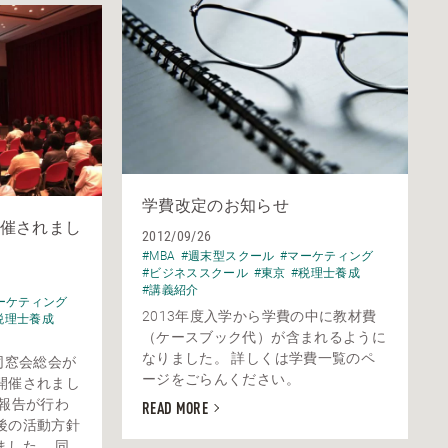
学費改定のお知らせ
催されまし
2012/09/26
#MBA
#週末型スクール
#マーケティング
#ビジネススクール
#東京
#税理士養成
#講義紹介
ーケティング
2013年度入学から学費の中に教材費
税理士養成
（ケースブック代）が含まれるように
なりました。 詳しくは学費一覧のペ
同窓会総会が
ージをごらんください。
開催されまし
の報告が行わ
READ MORE
後の活動方針
ました。 同