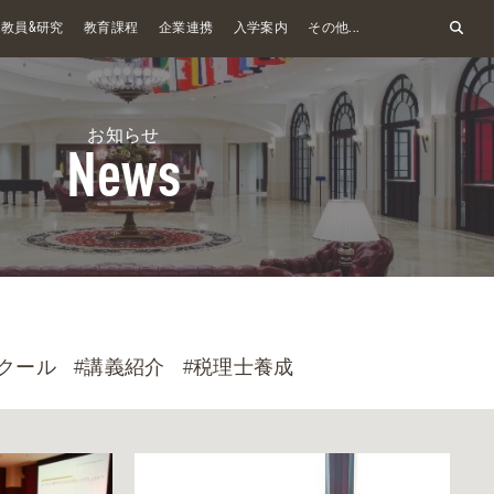
&
教員
研究
教育課程
企業連携
入学案内
その他...
お知らせ
News
クール
#講義紹介
#税理士養成