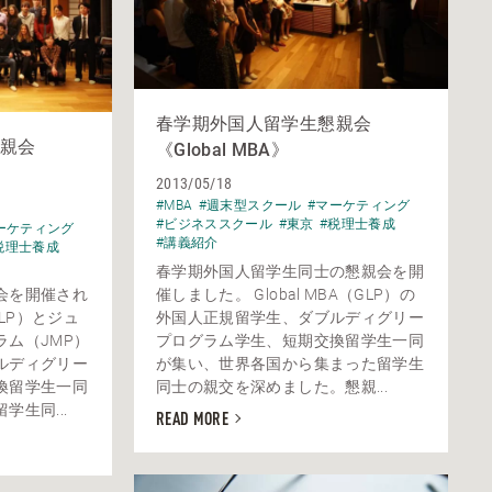
春学期外国人留学生懇親会
親会
《Global MBA》
2013/05/18
#MBA
#週末型スクール
#マーケティング
#ビジネススクール
#東京
#税理士養成
ーケティング
#講義紹介
税理士養成
春学期外国人留学生同士の懇親会を開
会を開催され
催しました。 Global MBA（GLP）の
（GLP）とジュ
外国人正規留学生、ダブルディグリー
ム（JMP）
プログラム学生、短期交換留学生一同
ルディグリー
が集い、世界各国から集まった留学生
換留学生一同
同士の親交を深めました。懇親...
生同...
READ MORE