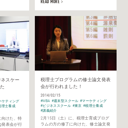
READ MORE
税理士プログラムの修士論文発表
ジネスケー
会が行われました！
た
2014/02/15
#MBA
#週末型スクール
#マーケティング
ーケティング
#ビジネススクール
#東京
#税理士養成
税理士養成
#講義紹介
2月15日（土）に、税理士育成プログ
に向けた、特
ラムの方の修了に向けた、修士論文発
ing発表会が行