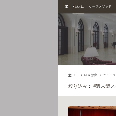
H
MBA
とは
ケースメソッド
O
M
E
TOP
MBA教育
ニュース
絞り込み：
#週末型ス