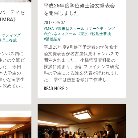
平成25年度学位修士論文発表会
パーティを
を開催しました
l MBA》
2013/09/07
#MBA
#週末型スクール
#マーケティング
#ビジネススクール
#東京
#税理士養成
ーケティング
#講義紹介
税理士養成
平成25年度9月修了予定者の学位修士
ャンパス内に
論文発表会が名古屋伏見キャンパスで
生との交流ビ
開催されました。 小橋哲研究科長の
した。 今回
挨拶に始まり、会計ファイナンス研究
本人学生の
科の学生による論文発表が行われまし
豊かな留学生
た。 学生は熱意を傾けて作成し...
めてい...
READ MORE