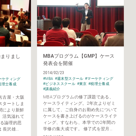
MBAプログラム【GMP】ケース
始まりまし
発表会を開催
2014/02/23
#MBA
#週末型スクール
#マーケティング
ーケティング
#ビジネススクール
#東京
#税理士養成
税理士養成
#講義紹介
MBAプログラムの修了課題である、
名古屋・大阪
ケースライティング。2年次よりゼミ
スタートしま
に属して、ご自身のお勤め先について
仲間により新鮮
ケースを書き上げるのがケースライテ
、活気溢れて
ィング、すなわち、本学での2年間の
なる論理的思
学修の集大成です。 修了式を翌月...
長沢雄...