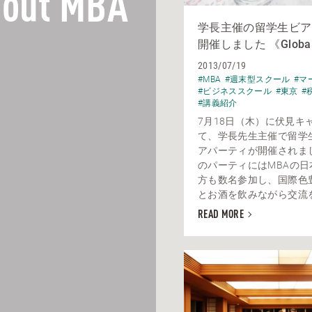
out MBA
学長主催の留学生ビア
開催しました 《Globa
2013/07/19
#MBA
#週末型スクール
#マ
#ビジネススクール
#東京
#
#講義紹介
7月18日（木）に伏見キ
て、学長先生主催で留学
アパーティが開催されま
のパーティにはMBAの日
方も数名参加し、国際色
とお酒を飲みながら交流を深
READ MORE