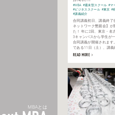
2014/01/11
#MBA
#週末型スクール
#マ
#ビジネススクール
#東京
#
#講義紹介
合同講義初日、講義終了後
ネットワーク懇親会】が
た！ 年に2回、東京・名
3キャンパスから学生が
合同講義が開催されます
である11日（土）、講義終
READ MORE
MBAとは