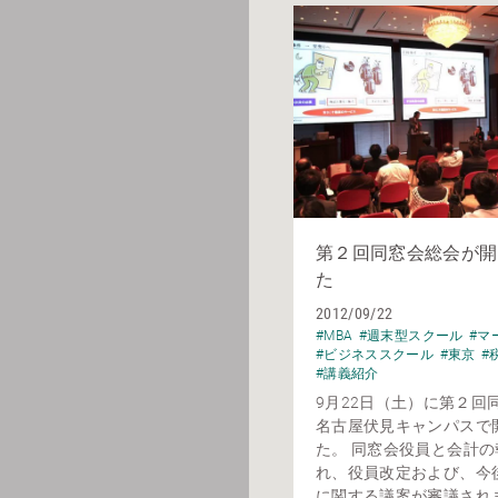
第２回同窓会総会が開
た
2012/09/22
#MBA
#週末型スクール
#マ
#ビジネススクール
#東京
#
#講義紹介
9月22日（土）に第２回
名古屋伏見キャンパスで
た。 同窓会役員と会計
れ、役員改定および、今
に関する議案が審議され