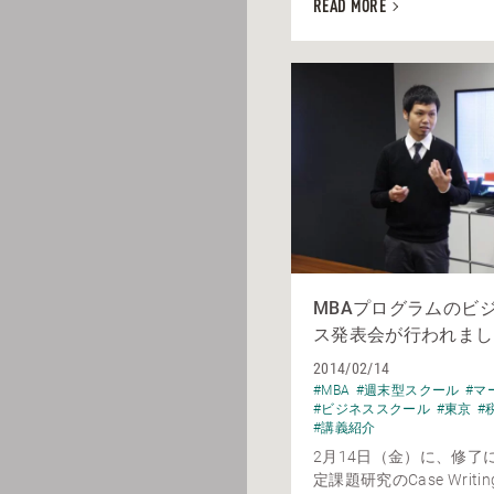
READ MORE
MBAプログラムのビ
ス発表会が行われまし
2014/02/14
#MBA
#週末型スクール
#マ
#ビジネススクール
#東京
#
#講義紹介
2月14日（金）に、修了
定課題研究のCase Writ