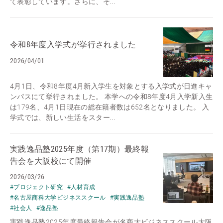
て表彰しています。さらに、そ...
令和8年度入学式が挙行されました
2026/04/01
4月1日、令和8年度4月新入学生を対象とする入学式が日進キャ
ンパスにて挙行されました。 本学への令和8年度4月入学新入生
は179名、4月1日現在の総在籍者数は652名となりました。 入
学式では、新しい生活をスター...
実践逸品塾2025年度（第17期）最終報
告会を大阪校にて開催
2026/03/26
#プロジェクト研究
#人材育成
#名古屋商科大学ビジネススクール
#実践逸品塾
#社会人
#逸品塾
実践逸品塾2025年度最終報告会が名商大ビジネススクール大阪