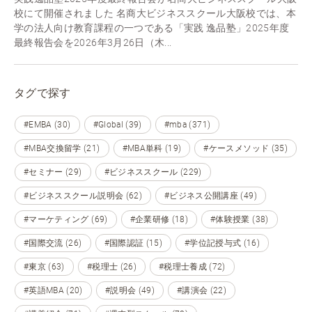
校にて開催されました 名商大ビジネススクール大阪校では、本
学の法人向け教育課程の一つである「実践 逸品塾」2025年度
最終報告会を2026年3月26日（木...
タグで探す
#EMBA (30)
#Global (39)
#mba (371)
#MBA交換留学 (21)
#MBA単科 (19)
#ケースメソッド (35)
#セミナー (29)
#ビジネススクール (229)
#ビジネススクール説明会 (62)
#ビジネス公開講座 (49)
#マーケティング (69)
#企業研修 (18)
#体験授業 (38)
#国際交流 (26)
#国際認証 (15)
#学位記授与式 (16)
#東京 (63)
#税理士 (26)
#税理士養成 (72)
#英語MBA (20)
#説明会 (49)
#講演会 (22)