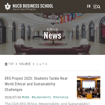
EN
お知らせ
News
TOP
MBA教育
ニュース
ERS Project 2025: Students Tackle Real-
World Ethical and Sustainability
Challenges
2026/07/04
#MBA
#Sustainability
#Workshop
The 2026 ERS (Ethics, Responsibility, and Sustainability)