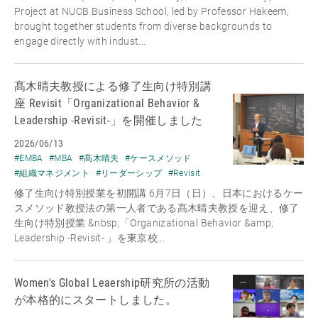
Project at NUCB Business School, led by Professor Hakeem,
brought together students from diverse backgrounds to
engage directly with indust...
髙木晴夫教授による修了生向け特別講
座 Revisit「Organizational Behavior &
Leadership -Revisit-」を開催しました
2026/06/13
#EMBA
#MBA
#髙木晴夫
#ケースメソッド
#組織マネジメント
#リーダーシップ
#Revisit
修了生向け特別授業を初開講 6月7日（日）、日本におけるケー
スメソッド教授法の第一人者である髙木晴夫教授を迎え、修了
生向け特別授業 &nbsp;「Organizational Behavior &amp;
Leadership -Revisit- 」を東京校...
Women's Global Leaership研究所の活動
が本格的にスタートしました。