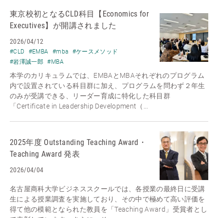
東京校初となるCLD科目【Economics for
Executives】が開講されました
2026/04/12
#CLD
#EMBA
#mba
#ケースメソッド
#岩澤誠一郎
#MBA
本学のカリキュラムでは、EMBAとMBAそれぞれのプログラム
内で設置されている科目群に加え、プログラムを問わず２年生
のみが受講できる、リーダー育成に特化した科目群
「Certificate in Leadership Development（...
2025年度 Outstanding Teaching Award・
Teaching Award 発表
2026/04/04
名古屋商科大学ビジネススクールでは、各授業の最終日に受講
生による授業調査を実施しており、その中で極めて高い評価を
得て他の模範となられた教員を「Teaching Award」受賞者とし