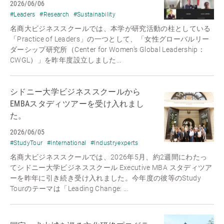
2026/06/06
#Leaders
#Research
#Sustainability
名商大ビジネススクールでは、本学が研究活動の柱としている
「Practice of Leaders」の一つとして、「女性グローバルリー
ダーシップ研究所（Center for Women’s Global Leadership：
CWGL）」を昨年度設立しました...
シドニー大学ビジネススクールから
EMBAスタディツアーを受け入れまし
た。
2026/06/05
#StudyTour
#International
#Industryexperts
名商大ビジネススクールでは、2026年5月、約2週間にわたっ
てシドニー大学ビジネススクール Executive MBA スタディツア
ーを昨年に引き続き受け入れました。今年度の彼等のStudy
Tourのテーマは「Leading Change: ...