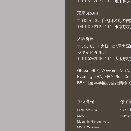
TEL
052-203-8111
地下鉄丸
東京丸の内
〒100-6307 千代田区丸の内2
TEL
03-3212-4111
東京駅丸
大阪梅田
〒530-0011 大阪市北区
ジキャピタル7F
TEL
052-203-8111
大阪駅徒
Global MBA, Weekend MBA, F
Evening MBA, MBA Plus, C
BBAは栗本学園の登録商標
学位課程
修了
Executive MBA
中小企
MBA
PreM
Master in Management
MSc in Taxation