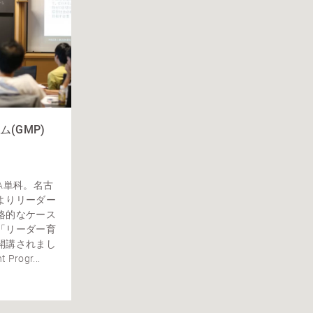
(GMP)
A単科。名古
よりリーダー
格的なケース
「リーダー育
開講されまし
Progr...