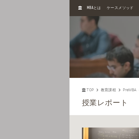
H
MBA
とは
ケースメソッド
O
M
E
TOP
教育課程
PreMB
授業レポート