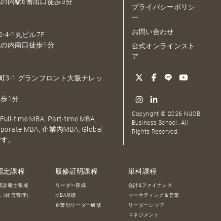
の内駅6番出口徒歩3分
プライバシーポリシ
ー
お問い合わせ
-4-1丸ビル7F
の内南口徒歩1分
公式オンラインスト
ア
大深町3-1 グランフロント大阪ナレッ
歩1分
Copyright © 2026 NUCB
ull-time MBA, Part-time MBA,
Business School. All
orporate MBA, 企業内MBA, Global
Rights Reserved.
です。
認定課程
履修証明課程
単科課程
業診断士養成
リーダー育成
会計&ファイナンス
BA（経営管理）
MBA基礎
マーケティング＆営業
企業別リーダー研修
リーダーシップ
マネジメント