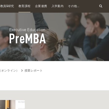
&
教員
研究
教育課程
企業連携
入学案内
その他...
Executive Education
PreMBA
A（オンライン）
授業レポート