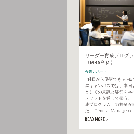
リーダー育成プログラム
《MBA単科》
授業レポート
1科目から受講できるMB
屋キャンパスでは、本日
としての意識と姿勢を本
メソッドを通して養う、
成プログラム」の授業が
た。 General Management 
READ MORE