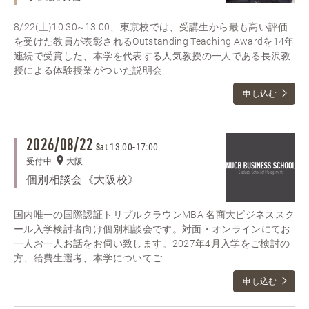
8/22(土)10:30~13:00、東京校では、受講生から最も高い評価
を受けた教員が表彰されるOutstanding Teaching Awardを14年
連続で受賞した、本学を代表する人気教授の一人である長沢教
授による体験授業がついた説明会...
申し込む
2026/08/22
13:00
-
17:00
Sat
受付中
大阪
個別相談会《大阪校》
国内唯一の国際認証トリプルクラウンMBA 名商大ビジネススク
ール入学検討者向け個別相談会です。対面・オンラインにてお
一人お一人お話をお伺い致します。2027年4月入学をご検討の
方、給費生選考、本学についてご...
申し込む