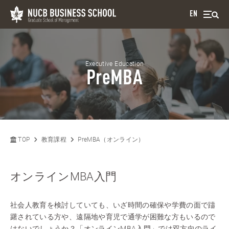
EN
Executive Education
PreMBA
TOP
教育課程
PreMBA（オンライン）
オンラインMBA入門
社会人教育を検討していても、いざ時間の確保や学費の面で躊
躇されている方や、遠隔地や育児で通学が困難な方もいるので
はないでしょうか？「オンラインMBA入門」では双方向のライ