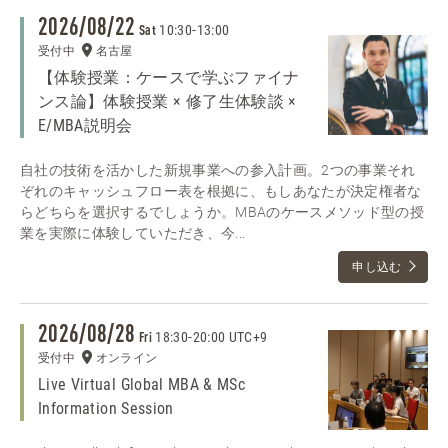
2026/08/22
10:30
-
13:00
Sat
受付中
名古屋
【体験授業：ケースで学ぶファイナ
ンス論】体験授業 × 修了生体験談 ×
E/MBA説明会
自社の技術を活かした新規事業への参入計画。2つの事業それ
ぞれのキャッシュフロー表を根拠に、もしあなたが決定権者な
らどちらを選択するでしょうか。MBAのケースメソッド型の授
業を実際に体験していただき、今...
申し込む
2026/08/28
18:30
-
20:00 UTC+9
Fri
受付中
オンライン
Live Virtual Global MBA & MSc
Information Session