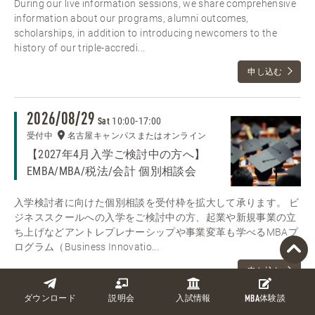
During our live information sessions, we share comprehensive
information about our programs, alumni outcomes,
scholarships, in addition to introducing newcomers to the
history of our triple-accredi...
申し込む
2026/08/29
10:00
-
17:00
Sat
受付中
名古屋キャンパスまたはオンライン
【2027年4月入学ご検討中の方へ】
EMBA/MBA/税法/会計 個別相談会
入学検討者に向けた個別相談を受付枠を拡大して承ります。 ビ
ジネススクールへの入学をご検討中の方、起業や新規事業の立
ち上げなどアントレプレナーシップや事業変革も学べるMBAプ
ログラム（Business Innovatio...
申し込む
ダウンロード
説明会
入試情報
MBA
体験談