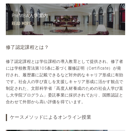
PreMBA入学案内
READ MORE
修了認定課程とは？
修了認定課程とは学位課程の導入教育として提供され、修了者
には学校教育法第105条に基づく履修証明（Certificate）が発
行され、履歴書に記載できるなど対外的なキャリア形成に有効
です。社会人の学び直しを支援しキャリア形成に活かす観点で
制定された、文部科学省「高度人材養成のための社会人学び直
し大学院プログラム」委託事業に採択されており、国際認証と
合わせて外部から高い評価を得ています。
ケースメソッドによるオンライン授業