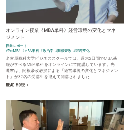
オンライン授業《MBA単科》経営環境の変化とマネ
ジメント
授業レポート
#PreMBA
#MBA単科
#政治学
#関根豪政
#環境変化
名古屋商科大学ビジネススクールでは、週末2日間でMBA基
礎が学べるMBA単科をオンラインにて開講しています。先
週末は、関根豪政教授による「経営環境の変化とマネジメン
ト」が32名の受講生を迎えて開講されました...
READ MORE