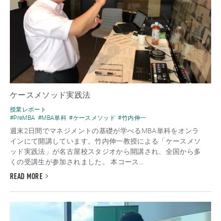
ケースメソッド実践法
授業レポート
#PreMBA
#MBA単科
#ケースメソッド
#竹内伸一
週末2日間でマネジメントの基礎が学べるMBA単科をオンラ
インにて開講しています。竹内伸一教授による「ケースメソ
ッド実践法」が名古屋校スタジオから開講され、全国から多
くの受講生が参加されました。 本コース...
READ MORE