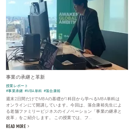
事業の承継と革新
授業レポート
#事業承継
#MBA単科
#落合康裕
週末2日間だけでMBAの基礎が1科目から学べるMBA単科は
オンラインにて開講しています。今回は、落合康裕先生によ
る老舗ファミリービジネスのイノベーション「事業の継承と
改革」をご紹介します。 この授業では、フ...
READ MORE