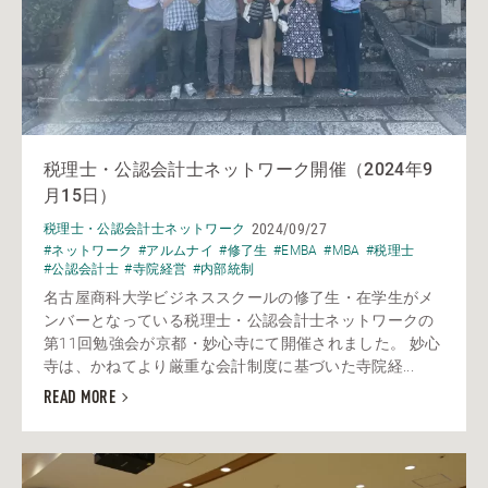
税理士・公認会計士ネットワーク開催（2024年9
月15日）
2024/09/27
税理士・公認会計士ネットワーク
#ネットワーク
#アルムナイ
#修了生
#EMBA
#MBA
#税理士
#公認会計士
#寺院経営
#内部統制
名古屋商科大学ビジネススクールの修了生・在学生がメ
ンバーとなっている税理士・公認会計士ネットワークの
第11回勉強会が京都・妙心寺にて開催されました。 妙心
寺は、かねてより厳重な会計制度に基づいた寺院経...
READ MORE