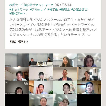
2024/06/13
税理士・公認会計士ネットワーク
#ネットワーク
#アルムナイ
#修了生
#税理士
#公認会計士
#現代アート
名古屋商科大学ビジネススクールの修了生・在学生がメ
ンバーとなっている税理士・公認会計士ネットワークの
第9回勉強会が「現代アートビジネスへの投資を税務のプ
ロフェッショナルの視点考える」というテーマで、...
READ MORE