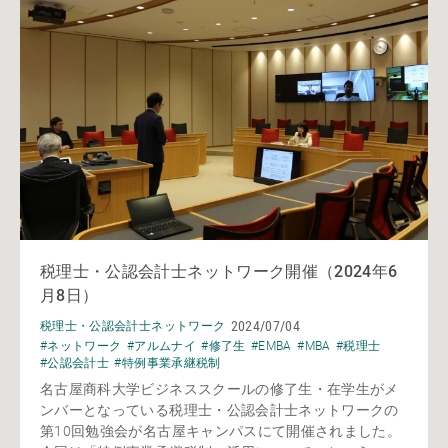
税理士・公認会計士ネットワーク開催（2024年6
月8日）
2024/07/04
税理士・公認会計士ネットワーク
#ネットワーク
#アルムナイ
#修了生
#EMBA
#MBA
#税理士
#公認会計士
#特例事業承継税制
名古屋商科大学ビジネススクールの修了生・在学生がメ
ンバーとなっている税理士・公認会計士ネットワークの
第10回勉強会が名古屋キャンパスにて開催されました。