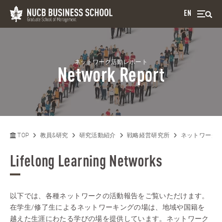
EN
ネットワーク活動レポート
Network Report
TOP
教員&研究
研究活動紹介
戦略経営研究所
ネットワーク
Lifelong Learning Networks
以下では、各種ネットワークの活動報告をご覧いただけます。
在学生/修了生によるネットワーキングの場は、地域や国籍を
越えた生涯にわたる学びの場を提供しています。ネットワーク