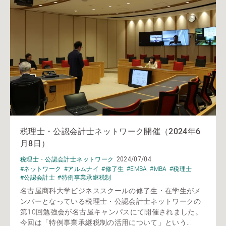
税理士・公認会計士ネットワーク開催（2024年6
月8日）
2024/07/04
税理士・公認会計士ネットワーク
#ネットワーク
#アルムナイ
#修了生
#EMBA
#MBA
#税理士
#公認会計士
#特例事業承継税制
名古屋商科大学ビジネススクールの修了生・在学生がメ
ンバーとなっている税理士・公認会計士ネットワークの
第10回勉強会が名古屋キャンパスにて開催されました。
今回は「特例事業承継税制の活用について」という...