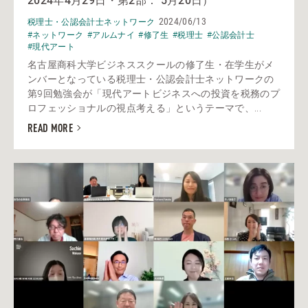
2024年4月29日・第2部： 5月20日）
2024/06/13
税理士・公認会計士ネットワーク
#ネットワーク
#アルムナイ
#修了生
#税理士
#公認会計士
#現代アート
名古屋商科大学ビジネススクールの修了生・在学生がメ
ンバーとなっている税理士・公認会計士ネットワークの
第9回勉強会が「現代アートビジネスへの投資を税務のプ
ロフェッショナルの視点考える」というテーマで、...
READ MORE