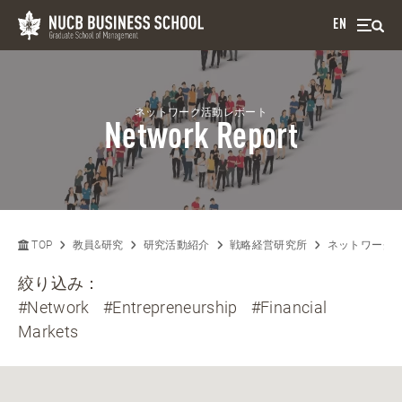
EN
ネットワーク活動レポート
Network Report
TOP
教員&研究
研究活動紹介
戦略経営研究所
ネットワーク
絞り込み：
#Network
#Entrepreneurship
#Financial
Markets