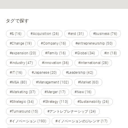
タグで探す
#& (16)
#Acquisition (26)
#and (31)
#business (76)
#Change (19)
#Company (16)
#entrepreneurship (50)
#expansion (20)
#Family (16)
#Global (34)
#in (18)
#industry (47)
#innovation (36)
#international (28)
#IT (16)
#Japanese (20)
#Leadership (42)
#M&A (80)
#Management (102)
#Market (60)
#Marketing (37)
#Merger (17)
#New (16)
#Strategic (34)
#Strategy (113)
#Sustainability (26)
#Turnaround (15)
#アントレプレナーシップ (24)
#イノベーション (193)
#イノベーションのジレンマ (17)