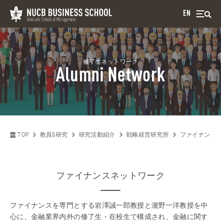
EN
修了生ネットワーク
Alumni Network
TOP
教員&研究
研究活動紹介
戦略経営研究所
ファイナンス
ファイナンスネットワーク
ファイナンスを専門とする岩澤誠一郎教授と瀧野一洋教授を中
心に、金融業界内外の修了生・在校生で構成され、金融に関す