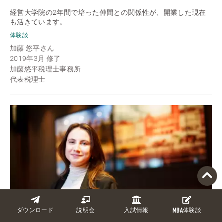
経営大学院の2年間で培った仲間との関係性が、開業した現在
も活きています。
体験談
加藤 悠平さん
2019年3月 修了
加藤悠平税理士事務所
代表税理士
ダウンロード
説明会
入試情報
MBA
体験談