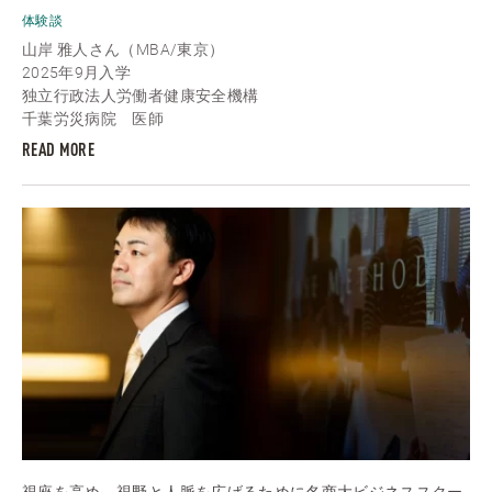
体験談
山岸 雅人さん（MBA/東京）
2025年9月入学
独立行政法人労働者健康安全機構
千葉労災病院 医師
READ MORE
視座を高め、視野と人脈を広げるために名商大ビジネススクー