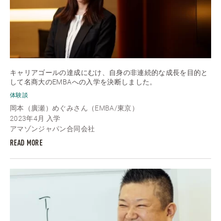
キャリアゴールの達成にむけ、自身の非連続的な成長を目的と
して名商大のEMBAへの入学を決断しました。
体験談
岡本（廣瀬）めぐみさん（EMBA/東京）
2023年4月 入学
アマゾンジャパン合同会社
READ MORE