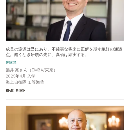
成長の淵源は己にあり。不確実な将来に正解を期す絶好の通過
点。飽くなき研鑽の先に、真価は結実する。
体験談
熊井 亮さん（EMBA/東京）
2025年4月 入学
海上自衛隊 １等海佐
READ MORE