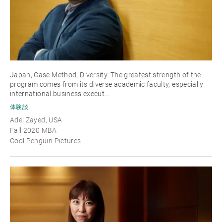
Japan, Case Method, Diversity. The greatest strength of the
program comes from its diverse academic faculty, especially
international business execut…
体験談
Adel Zayed, USA
Fall 2020 MBA
Cool Penguin Pictures