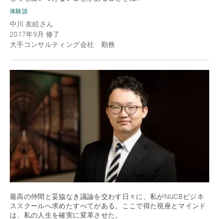
体験談
中川 友絵さん
2017年9月 修了
大手コンサルティング会社 勤務
最高の仲間と妥協なき議論を交わす日々に、私がNUCBビジネ
ススクールへ求めたすべてがある。ここで得た視座とマインド
は、私の人生を確実に変革させた。