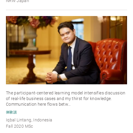
NRW Japan
The participant-centered learning model intensifies discussion
of real-life business cases and my thirst for knowledge.
Communication here flows betw…
体験談
Iqbal Lintang, Indonesia
Fall 2020 MSc