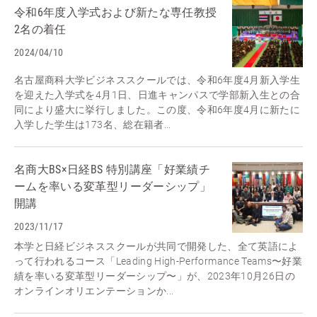
令和6年度入学式および新たな専任教授
2名の着任
2024/04/10
名古屋商科大学ビジネススクールでは、令和6年度4月新入学生
を迎えた入学式を4月1日、日進キャンパスで学部新入生との合
同により盛大に挙行しました。この度、令和6年度4月に新たに
入学した学生は173名、総在籍者...
名商大BS×日経BS 特別講座「好業績チ
ームを率いる変革型リーダーシップ」
開講
2023/11/17
本学と日経ビジネススクールが共同で開発した、全て英語によ
って行われるコース「Leading High-Performance Teams〜好業
績を率いる変革型リーダーシップ〜」が、2023年10月26日の
オンラインオリエンテーションか...