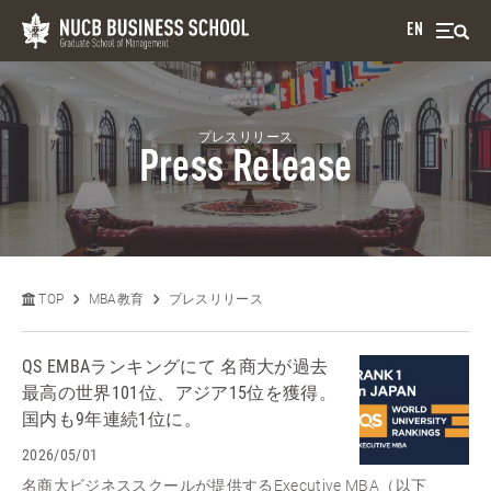
EN
プレスリリース
Press Release
TOP
MBA教育
プレスリリース
QS EMBAランキングにて 名商大が過去
最高の世界101位、アジア15位を獲得。
国内も9年連続1位に。
2026/05/01
名商大ビジネススクールが提供するExecutive MBA（以下