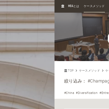
H
MBA
とは
ケースメソッド
O
M
E
TOP
ケースメソッド
ケ
絞り込み：
#Champa
#China
#Diversification
#Entre