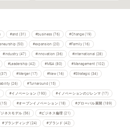
)
#and (31)
#business (76)
#Change (19)
eneurship (50)
#expansion (20)
#Family (16)
#industry (47)
#innovation (36)
#international (28)
#Leadership (42)
#M&A (80)
#Management (102)
 (37)
#Merger (17)
#New (16)
#Strategic (34)
ability (26)
#Turnaround (15)
#イノベーション (193)
#イノベーションのジレンマ (17)
15)
#オープンイノベーション (18)
#グローバル展開 (189)
ビジネスモデル (56)
#ビジネス倫理 (21)
#ブランディング (24)
#ブランド (42)