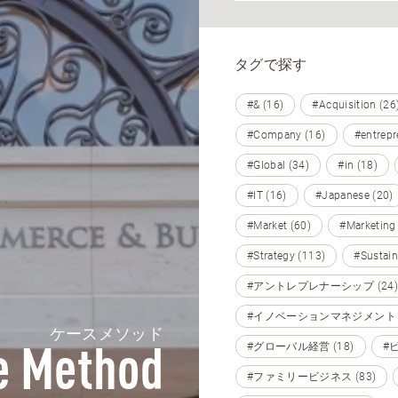
タグで探す
#& (16)
#Acquisition (26
#Company (16)
#entrepr
#Global (34)
#in (18)
#IT (16)
#Japanese (20)
#Market (60)
#Marketing
#Strategy (113)
#Sustain
#アントレプレナーシップ (24)
#イノベーションマネジメント (
ケースメソッド
#グローバル経営 (18)
#
e Method
#ファミリービジネス (83)