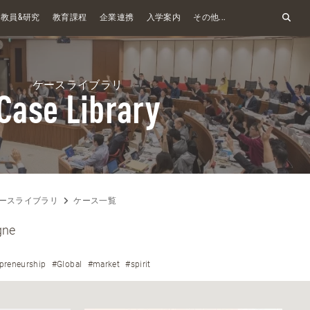
&
教員
研究
教育課程
企業連携
入学案内
その他...
ケースライブラリ
Case Library
ースライブラリ
ケース一覧
gne
preneurship
#Global
#market
#spirit