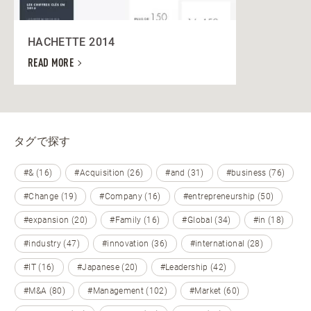
HACHETTE 2014
READ MORE
タグで探す
#& (16)
#Acquisition (26)
#and (31)
#business (76)
#Change (19)
#Company (16)
#entrepreneurship (50)
#expansion (20)
#Family (16)
#Global (34)
#in (18)
#industry (47)
#innovation (36)
#international (28)
#IT (16)
#Japanese (20)
#Leadership (42)
#M&A (80)
#Management (102)
#Market (60)