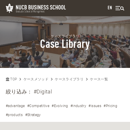
EN
ケースライブラリ
Case Library
TOP
ケースメソッド
ケースライブラリ
ケース一覧
絞り込み：
#Digital
#advantage
#Competitive
#Evolving
#industry
#issues
#Pricing
#products
#Strategy