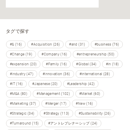
タグで探す
#& (16)
#Acquisition (26)
#and (31)
#business (76)
#Change (19)
#Company (16)
#entrepreneurship (50)
#expansion (20)
#Family (16)
#Global (34)
#in (18)
#industry (47)
#innovation (36)
#international (28)
#IT (16)
#Japanese (20)
#Leadership (42)
#M&A (80)
#Management (102)
#Market (60)
#Marketing (37)
#Merger (17)
#New (16)
#Strategic (34)
#Strategy (113)
#Sustainability (26)
#Turnaround (15)
#アントレプレナーシップ (24)