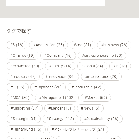
タグで探す
#& (16)
#Acquisition (26)
#and (31)
#business (76)
#Change (19)
#Company (16)
#entrepreneurship (50)
#expansion (20)
#Family (16)
#Global (34)
#in (18)
#industry (47)
#innovation (36)
#international (28)
#IT (16)
#Japanese (20)
#Leadership (42)
#M&A (80)
#Management (102)
#Market (60)
#Marketing (37)
#Merger (17)
#New (16)
#Strategic (34)
#Strategy (113)
#Sustainability (26)
#Turnaround (15)
#アントレプレナーシップ (24)