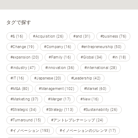
タグで探す
#& (16)
#Acquisition (26)
#and (31)
#business (76)
#Change (19)
#Company (16)
#entrepreneurship (50)
#expansion (20)
#Family (16)
#Global (34)
#in (18)
#industry (47)
#innovation (36)
#international (28)
#IT (16)
#Japanese (20)
#Leadership (42)
#M&A (80)
#Management (102)
#Market (60)
#Marketing (37)
#Merger (17)
#New (16)
#Strategic (34)
#Strategy (113)
#Sustainability (26)
#Turnaround (15)
#アントレプレナーシップ (24)
#イノベーション (193)
#イノベーションのジレンマ (17)