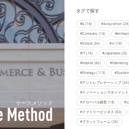
タグで探す
#& (16)
#Acquisition (26
#Company (16)
#entrepr
#Global (34)
#in (18)
#IT (16)
#Japanese (20)
#Market (60)
#Marketing
#Strategy (113)
#Sustain
#アントレプレナーシップ (24)
#イノベーションマネジメント (
ケースメソッド
#グローバル経営 (18)
#
e Method
#ファミリービジネス (83)
#プラットフォーム (26)