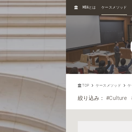
H
MBA
とは
ケースメソッド
O
M
E
TOP
ケースメソッド
ケ
絞り込み：
#Culture