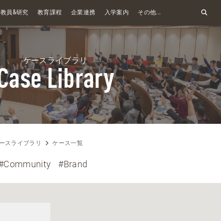
&
教員
研究
教育課程
企業連携
入学案内
その他...
ケースライブラリ
Case Library
ースライブラリ
ケース一覧
#Community
#Brand