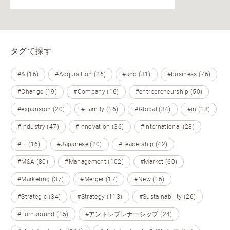
タグで探す
#& (16)
#Acquisition (26)
#and (31)
#business (76)
#Change (19)
#Company (16)
#entrepreneurship (50)
#expansion (20)
#Family (16)
#Global (34)
#in (18)
#industry (47)
#innovation (36)
#international (28)
#IT (16)
#Japanese (20)
#Leadership (42)
#M&A (80)
#Management (102)
#Market (60)
#Marketing (37)
#Merger (17)
#New (16)
#Strategic (34)
#Strategy (113)
#Sustainability (26)
#Turnaround (15)
#アントレプレナーシップ (24)