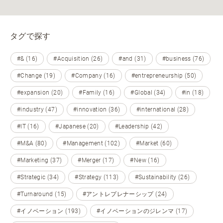
タグで探す
#& (16)
#Acquisition (26)
#and (31)
#business (76)
#Change (19)
#Company (16)
#entrepreneurship (50)
#expansion (20)
#Family (16)
#Global (34)
#in (18)
#industry (47)
#innovation (36)
#international (28)
#IT (16)
#Japanese (20)
#Leadership (42)
#M&A (80)
#Management (102)
#Market (60)
#Marketing (37)
#Merger (17)
#New (16)
#Strategic (34)
#Strategy (113)
#Sustainability (26)
#Turnaround (15)
#アントレプレナーシップ (24)
#イノベーション (193)
#イノベーションのジレンマ (17)