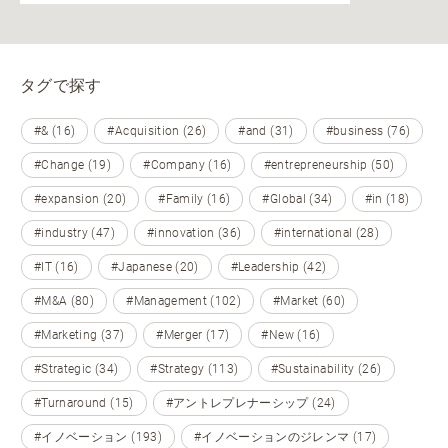
タグで探す
#& (16)
#Acquisition (26)
#and (31)
#business (76)
#Change (19)
#Company (16)
#entrepreneurship (50)
#expansion (20)
#Family (16)
#Global (34)
#in (18)
#industry (47)
#innovation (36)
#international (28)
#IT (16)
#Japanese (20)
#Leadership (42)
#M&A (80)
#Management (102)
#Market (60)
#Marketing (37)
#Merger (17)
#New (16)
#Strategic (34)
#Strategy (113)
#Sustainability (26)
#Turnaround (15)
#アントレプレナーシップ (24)
#イノベーション (193)
#イノベーションのジレンマ (17)