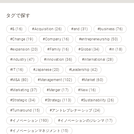
タグで探す
#& (16)
#Acquisition (26)
#and (31)
#business (76)
#Change (19)
#Company (16)
#entrepreneurship (50)
#expansion (20)
#Family (16)
#Global (34)
#in (18)
#industry (47)
#innovation (36)
#international (28)
#IT (16)
#Japanese (20)
#Leadership (42)
#M&A (80)
#Management (102)
#Market (60)
#Marketing (37)
#Merger (17)
#New (16)
#Strategic (34)
#Strategy (113)
#Sustainability (26)
#Turnaround (15)
#アントレプレナーシップ (24)
#イノベーション (193)
#イノベーションのジレンマ (17)
#イノベーションマネジメント (15)