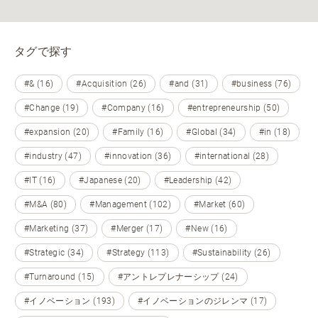
タグで探す
#& (16)
#Acquisition (26)
#and (31)
#business (76)
#Change (19)
#Company (16)
#entrepreneurship (50)
#expansion (20)
#Family (16)
#Global (34)
#in (18)
#industry (47)
#innovation (36)
#international (28)
#IT (16)
#Japanese (20)
#Leadership (42)
#M&A (80)
#Management (102)
#Market (60)
#Marketing (37)
#Merger (17)
#New (16)
#Strategic (34)
#Strategy (113)
#Sustainability (26)
#Turnaround (15)
#アントレプレナーシップ (24)
#イノベーション (193)
#イノベーションのジレンマ (17)