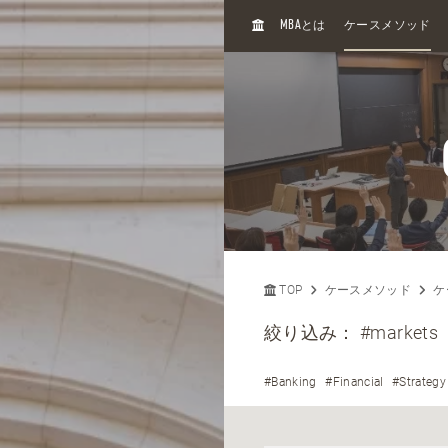
H
MBA
とは
ケースメソッド
O
M
E
TOP
ケースメソッド
ケ
絞り込み：
#markets
#Banking
#Financial
#Strategy