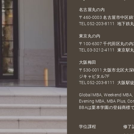
名古屋丸の内
〒460-0003 名古屋市中区錦1
TEL
052-203-8111
地下鉄丸
東京丸の内
〒100-6307 千代田区丸の内2
TEL
03-3212-4111
東京駅丸
大阪梅田
〒530-0011 大阪市北区
ジキャピタル7F
TEL
052-203-8111
大阪駅徒
Global MBA, Weekend MBA, F
Evening MBA, MBA Plus, C
BBAは栗本学園の登録商標
学位課程
修了