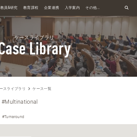
&
教員
研究
教育課程
企業連携
入学案内
その他...
ケースライブラリ
Case Library
ースライブラリ
ケース一覧
#Multinational
#Turnaround