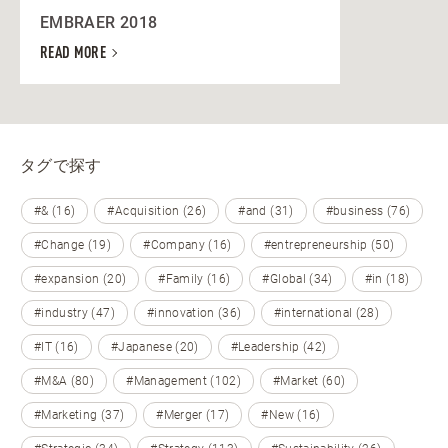
EMBRAER 2018
READ MORE
タグで探す
#& (16)
#Acquisition (26)
#and (31)
#business (76)
#Change (19)
#Company (16)
#entrepreneurship (50)
#expansion (20)
#Family (16)
#Global (34)
#in (18)
#industry (47)
#innovation (36)
#international (28)
#IT (16)
#Japanese (20)
#Leadership (42)
#M&A (80)
#Management (102)
#Market (60)
#Marketing (37)
#Merger (17)
#New (16)