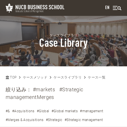
EN
ケースライブラリ
Case Library
TOP
ケースメソッド
ケースライブラリ
ケース一覧
絞り込み：
#markets
#Strategic
managementMerges
#&
#Acquisitions
#Global
#Global markets
#management
#Merges & Acquisitions
#Strategic
#Strategic management