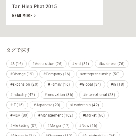
Tan Hiep Phat 2015
READ MORE
タグで探す
#& (16)
#Acquisition (26)
#and (31)
#business (76)
#Change (19)
#Company (16)
#entrepreneurship (50)
#expansion (20)
#Family (16)
#Global (34)
#in (18)
#industry (47)
#innovation (36)
#international (28)
#IT (16)
#Japanese (20)
#Leadership (42)
#M&A (80)
#Management (102)
#Market (60)
#Marketing (37)
#Merger (17)
#New (16)