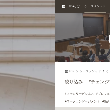
H
MBA
とは
ケースメソッド
O
M
E
TOP
ケースメソッド
ケ
絞り込み：
#チェン
#ファミリービジネス
#プロフ
#ワークエンゲージメント
#働