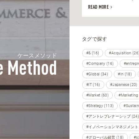
READ MORE
タグで探す
#& (16)
#Acquisition (26
ケースメソッド
e Method
#Company (16)
#entrepr
#Global (34)
#in (18)
#IT (16)
#Japanese (20)
#Market (60)
#Marketing
#Strategy (113)
#Sustain
#アントレプレナーシップ (24)
#イノベーションマネジメント (
#グローバル経営 (18)
#