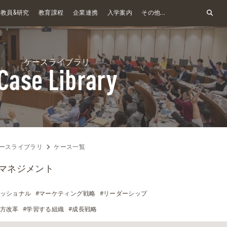
&
教員
研究
教育課程
企業連携
入学案内
その他...
ケースライブラリ
Case Library
ースライブラリ
ケース一覧
ジマネジメント
ェッショナル
#マーケティング戦略
#リーダーシップ
き方改革
#学習する組織
#成長戦略