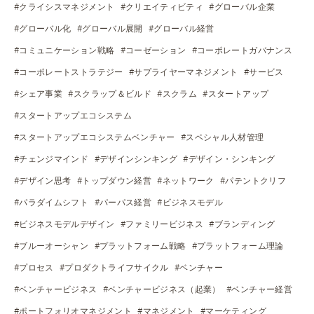
#クライシスマネジメント
#クリエイティビティ
#グローバル企業
#グローバル化
#グローバル展開
#グローバル経営
#コミュニケーション戦略
#コーゼーション
#コーポレートガバナンス
#コーポレートストラテジー
#サプライヤーマネジメント
#サービス
#シェア事業
#スクラップ＆ビルド
#スクラム
#スタートアップ
#スタートアップエコシステム
#スタートアップエコシステムベンチャー
#スペシャル人材管理
#チェンジマインド
#デザインシンキング
#デザイン・シンキング
#デザイン思考
#トップダウン経営
#ネットワーク
#パテントクリフ
#パラダイムシフト
#パーパス経営
#ビジネスモデル
#ビジネスモデルデザイン
#ファミリービジネス
#ブランディング
#ブルーオーシャン
#プラットフォーム戦略
#プラットフォーム理論
#プロセス
#プロダクトライフサイクル
#ベンチャー
#ベンチャービジネス
#ベンチャービジネス（起業）
#ベンチャー経営
#ポートフォリオマネジメント
#マネジメント
#マーケティング