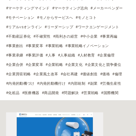
#マーケティングマインド
#マーケティング志向
#メーカーベンダー
#モチベーション
#モノからサービスへ
#モノとコト
#リアルvsオンライン
#リーダーシップ
#ワークエンゲージメント
#不動産証券化
#不確実性
#両利きの経営
#中小企業
#事業再編
#事業創出
#事業変革
#事業戦略
#事業戦略イノベーション
#事業承継
#事業評価
#人事
#人事組織
#人材教育
#企業倫理
#企業合併
#企業変革
#企業戦略
#企業文化
#企業文化と競争優位
#企業買収戦略
#企業風土改革
#会社再建
#価値創造
#価格
#倫理
#内発的動機づけ
#内発的動機付け
#内部統制
#副業
#労働生産性
#化粧品
#医療機器
#商品開発
#問題解決
#営業戦略
#国際機関