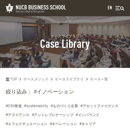
EN
ケースライブラリ
Case Library
TOP
ケースメソッド
ケースライブラリ
ケース一覧
絞り込み：
#イノベーション
#CSV推進
#sustainability
#ものづくり企業
#アセットファイナンス
#アライアンス
#アントレプレナーシップ
#インバウンド
#エフェクチュエーション
#オペレーション
#キャリア