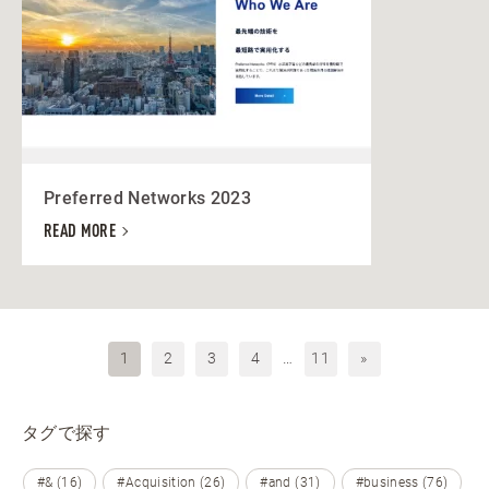
Preferred Networks 2023
READ MORE
1
2
3
4
…
11
»
タグで探す
#& (16)
#Acquisition (26)
#and (31)
#business (76)