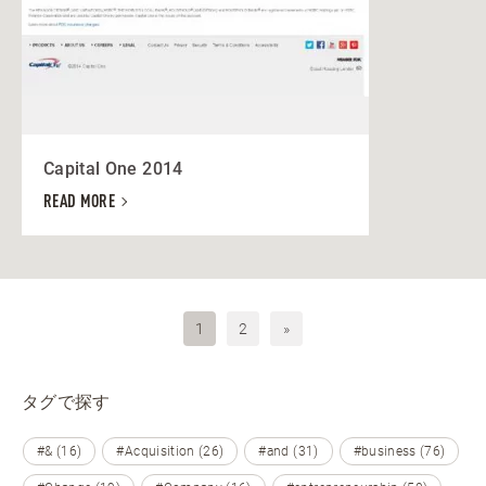
Capital One 2014
READ MORE
1
2
»
タグで探す
#& (16)
#Acquisition (26)
#and (31)
#business (76)