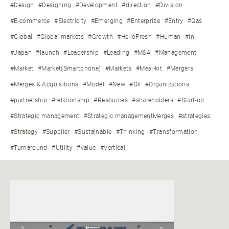
#Design
#Designing
#Development
#direction
#Division
#E-commerce
#Electricity
#Emerging
#Enterprize
#Entry
#Gas
#Global
#Global markets
#Growth
#HelloFresh
#Human
#in
#Japan
#launch
#Leadership
#Leading
#M&A
#Management
#Market
#Market(Smartphone)
#Markets
#Meal-kit
#Mergers
#Merges & Acquisitions
#Model
#New
#Oil
#Organizations
#partnership
#relationship
#Resources
#shareholders
#Start-up
#Strategic management
#Strategic managementMerges
#strategies
#Strategy
#Supplier
#Sustainable
#Thinking
#Transformation
#Turnaround
#Utility
#value
#Vertical