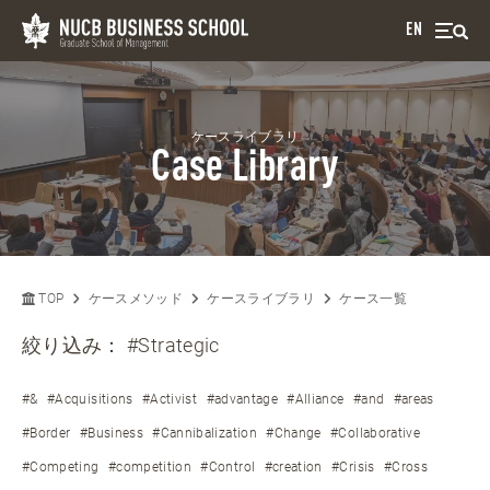
EN
ケースライブラリ
Case Library
TOP
ケースメソッド
ケースライブラリ
ケース一覧
絞り込み：
#Strategic
#&
#Acquisitions
#Activist
#advantage
#Alliance
#and
#areas
#Border
#Business
#Cannibalization
#Change
#Collaborative
#Competing
#competition
#Control
#creation
#Crisis
#Cross