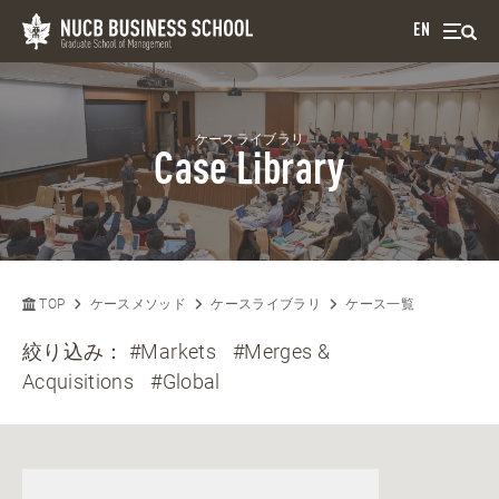
EN
ケースライブラリ
Case Library
TOP
ケースメソッド
ケースライブラリ
ケース一覧
絞り込み：
#Markets
#Merges &
Acquisitions
#Global