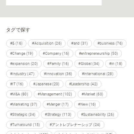
タグで探す
#& (16)
#Acquisition (26)
#and (31)
#business (76)
#Change (19)
#Company (16)
#entrepreneurship (50)
#expansion (20)
#Family (16)
#Global (34)
#in (18)
#industry (47)
#innovation (36)
#international (28)
#IT (16)
#Japanese (20)
#Leadership (42)
#M&A (80)
#Management (102)
#Market (60)
#Marketing (37)
#Merger (17)
#New (16)
#Strategic (34)
#Strategy (113)
#Sustainability (26)
#Turnaround (15)
#アントレプレナーシップ (24)