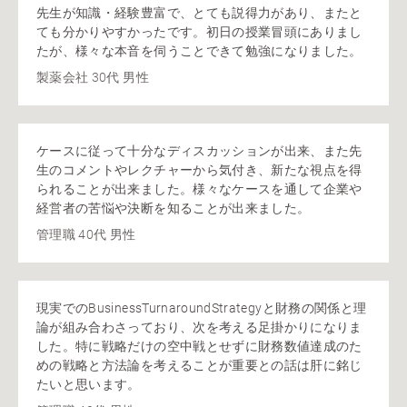
先生が知識・経験豊富で、とても説得力があり、またと
ても分かりやすかったです。初日の授業冒頭にありまし
たが、様々な本音を伺うことできて勉強になりました。
製薬会社 30代 男性
ケースに従って十分なディスカッションが出来、また先
生のコメントやレクチャーから気付き、新たな視点を得
られることが出来ました。様々なケースを通して企業や
経営者の苦悩や決断を知ることが出来ました。
管理職 40代 男性
現実でのBusinessTurnaroundStrategyと財務の関係と理
論が組み合わさっており、次を考える足掛かりになりま
した。特に戦略だけの空中戦とせずに財務数値達成のた
めの戦略と方法論を考えることが重要との話は肝に銘じ
たいと思います。