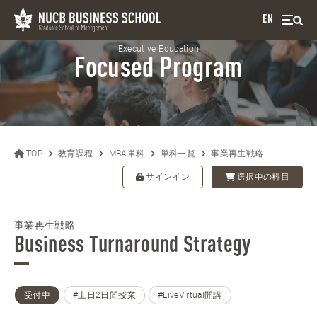
EN
Executive Education
Focused Program
TOP
教育課程
MBA単科
単科一覧
事業再生戦略
サインイン
選択中の科目
事業再生戦略
Business Turnaround Strategy
受付中
#土日2日間授業
#LiveVirtual開講