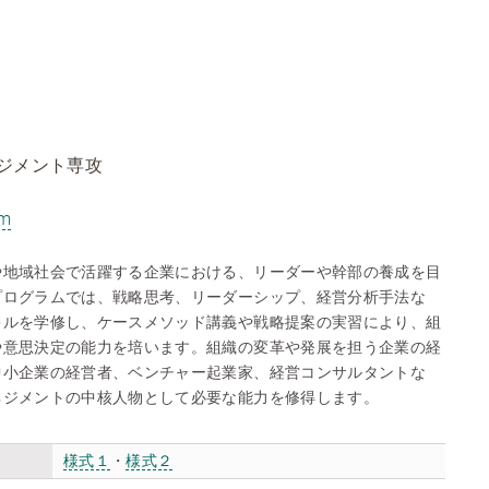
ジメント専攻
am
や地域社会で活躍する企業における、リーダーや幹部の養成を目
プログラムでは、戦略思考、リーダーシップ、経営分析手法な
キルを学修し、ケースメソッド講義や戦略提案の実習により、組
や意思決定の能力を培います。組織の変革や発展を担う企業の経
中小企業の経営者、ベンチャー起業家、経営コンサルタントな
ネジメントの中核人物として必要な能力を修得します。
様式１
・
様式２