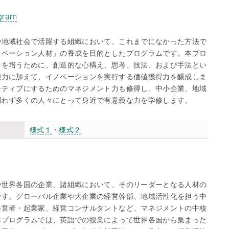
ogram
や地域社会で活躍する組織において、これまでになかった方法で
ノベーション人材」の養成を目的としたプログラムです。本プロ
力を培うために、創造的な心構え、思考、技法、および手法とい
能力に加えて、イノベーションを実行する価値獲得力を醸成しま
ーティブにするためのマネジメント力も修得し、中小企業、地域
問わず多くの人々にとって身近で有意義な力を学修します。
様式１
・
様式２
や世界各国の企業、諸組織において、そのリーダーとなる人材の
です。グローバル企業や大企業の経営幹部、地域活性化を担う中
経営者・起業家、経営コンサルタントなど、マネジメントの中核
本プログラムでは、英語での授業によって世界各国から集まった