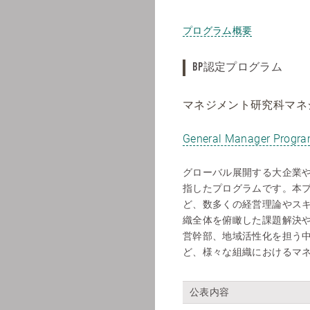
プログラム概要
BP認定プログラム
マネジメント研究科マネ
General Manager Progr
グローバル展開する大企業
指したプログラムです。本
ど、数多くの経営理論やス
織全体を俯瞰した課題解決
営幹部、地域活性化を担う
ど、様々な組織におけるマ
公表内容