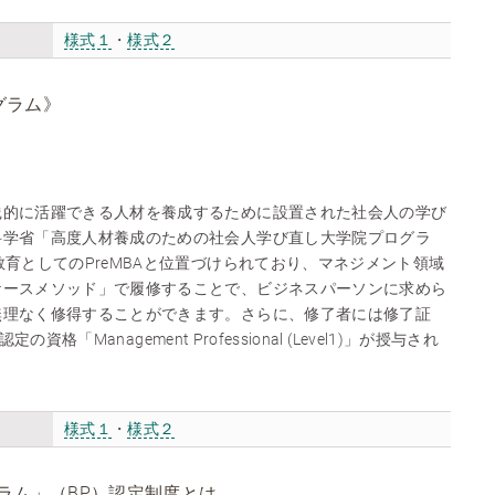
様式１
・
様式２
グラム》
践的に活躍できる人材を養成するために設置された社会人の学び
科学省「高度人材養成のための社会人学び直し大学院プログラ
教育としてのPreMBAと位置づけられており、マネジメント領域
ケースメソッド」で履修することで、ビジネスパーソンに求めら
無理なく修得することができます。さらに、修了者には修了証
認定の資格「Management Professional (Level1)」が授与され
様式１
・
様式２
ラム」（BP）認定制度とは