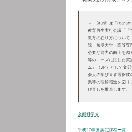
－ Brush up Program 
教育再生実行会議「「
教育の在り方について
院・短期大学・高等専
必要な能力の向上を図
等のニーズに応じた実
ム」（BP）として文
会人の学び直す選択肢
業等の理解増進を図り
び直しを推進します。
文部科学省
平成27年度 認定課程一覧