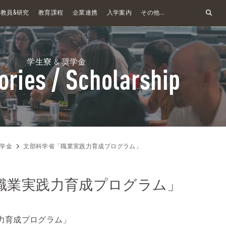
&
教員
研究
教育課程
企業連携
入学案内
その他...
学生寮 & 奨学金
ories / Scholarship
学金
文部科学省「職業実践力育成プログラム」
職業実践力育成プログラム」
力育成プログラム」