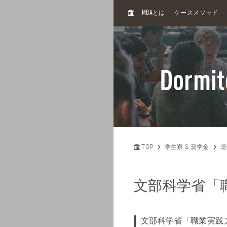
H
MBA
とは
ケースメソッド
O
M
E
Dormit
TOP
学生寮 & 奨学金
奨
文部科学省「
文部科学省「職業実践