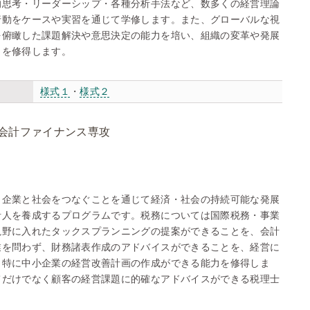
的思考・リーダーシップ・各種分析手法など、数多くの経営理論
行動をケースや実習を通じて学修します。また、グローバルな視
を俯瞰した課題解決や意思決定の能力を培い、組織の変革や発展
力を修得します。
様式１
・
様式２
会計ファイナンス専攻
、企業と社会をつなぐことを通じて経済・社会の持続可能な発展
計人を養成するプログラムです。税務については国際税務・事業
視野に入れたタックスプランニングの提案ができることを、会計
業を問わず、財務諸表作成のアドバイスができることを、経営に
、特に中小企業の経営改善計画の作成ができる能力を修得しま
てだけでなく顧客の経営課題に的確なアドバイスができる税理士