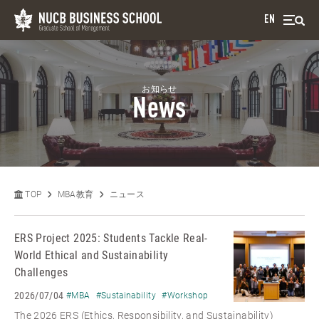
EN
お知らせ
News
TOP
MBA教育
ニュース
ERS Project 2025: Students Tackle Real-
World Ethical and Sustainability
Challenges
2026/07/04
#MBA
#Sustainability
#Workshop
The 2026 ERS (Ethics, Responsibility, and Sustainability)