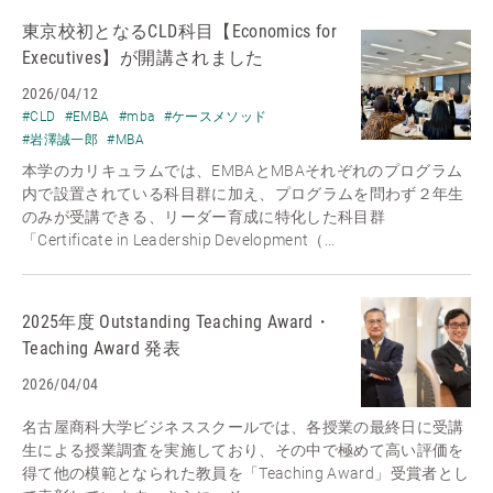
東京校初となるCLD科目【Economics for
Executives】が開講されました
2026/04/12
#CLD
#EMBA
#mba
#ケースメソッド
#岩澤誠一郎
#MBA
本学のカリキュラムでは、EMBAとMBAそれぞれのプログラム
内で設置されている科目群に加え、プログラムを問わず２年生
のみが受講できる、リーダー育成に特化した科目群
「Certificate in Leadership Development（...
2025年度 Outstanding Teaching Award・
Teaching Award 発表
2026/04/04
名古屋商科大学ビジネススクールでは、各授業の最終日に受講
生による授業調査を実施しており、その中で極めて高い評価を
得て他の模範となられた教員を「Teaching Award」受賞者とし