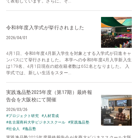
て表彰しています。さらに、そ...
令和8年度入学式が挙行されました
2026/04/01
4月1日、令和8年度4月新入学生を対象とする入学式が日進キャ
ンパスにて挙行されました。 本学への令和8年度4月入学新入生
は179名、4月1日現在の総在籍者数は652名となりました。 入
学式では、新しい生活をスター...
実践逸品塾2025年度（第17期）最終報
告会を大阪校にて開催
2026/03/26
#プロジェクト研究
#人材育成
#名古屋商科大学ビジネススクール
#実践逸品塾
#社会人
#逸品塾
実践逸品塾2025年度最終報告会が名商大ビジネススクール大阪