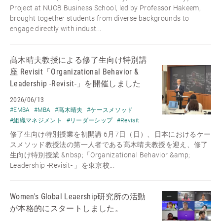
Project at NUCB Business School, led by Professor Hakeem,
brought together students from diverse backgrounds to
engage directly with indust...
髙木晴夫教授による修了生向け特別講
座 Revisit「Organizational Behavior &
Leadership -Revisit-」を開催しました
2026/06/13
#EMBA
#MBA
#髙木晴夫
#ケースメソッド
#組織マネジメント
#リーダーシップ
#Revisit
修了生向け特別授業を初開講 6月7日（日）、日本におけるケー
スメソッド教授法の第一人者である髙木晴夫教授を迎え、修了
生向け特別授業 &nbsp;「Organizational Behavior &amp;
Leadership -Revisit- 」を東京校...
Women's Global Leaership研究所の活動
が本格的にスタートしました。