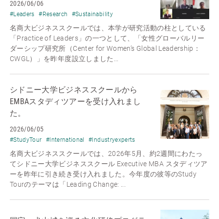
2026/06/06
#Leaders
#Research
#Sustainability
名商大ビジネススクールでは、本学が研究活動の柱としている
「Practice of Leaders」の一つとして、「女性グローバルリー
ダーシップ研究所（Center for Women’s Global Leadership：
CWGL）」を昨年度設立しました...
シドニー大学ビジネススクールから
EMBAスタディツアーを受け入れまし
た。
2026/06/05
#StudyTour
#International
#Industryexperts
名商大ビジネススクールでは、2026年5月、約2週間にわたっ
てシドニー大学ビジネススクール Executive MBA スタディツア
ーを昨年に引き続き受け入れました。今年度の彼等のStudy
Tourのテーマは「Leading Change: ...