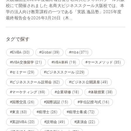
校にて開催されました 名商大ビジネススクール大阪校では、本
学の法人向け教育課程の一つである「実践 逸品塾」2025年度
最終報告会を2026年3月26日（木...
タグで探す
#EMBA (30)
#Global (39)
#mba (371)
#MBA交換留学 (21)
#MBA単科 (19)
#ケースメソッド (35)
#セミナー (29)
#ビジネススクール (229)
#ビジネススクール説明会 (62)
#ビジネス公開講座 (49)
#マーケティング (69)
#企業研修 (18)
#体験授業 (38)
#国際交流 (26)
#国際認証 (15)
#学位記授与式 (16)
#東京 (63)
#税理士 (26)
#税理士養成 (72)
#英語MBA (20)
#説明会 (49)
#講演会 (22)