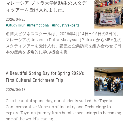
マレーシア プトラ大学MBA生のスタデ
ィツアーを受け入れました。
2026/04/23
#StudyTour
#International
#Industryexperts
名商大ビジネススクールは、2026年4月14日〜16日の3日間、
マレーシアのUniversiti Putra Malaysia（Putra）からMBA生の
スタディツアーを受け入れ、講義と企業訪問を組み合わせて日
本の産業を多角的に学ぶ機会を提...
A Beautiful Spring Day for Spring 2026’s
First Cultural Enrichment Trip
2026/04/18
On a beautiful spring day, our students visited the Toyota
Commemorative Museum of Industry and Technology to
explore Toyota’s journey from humble beginnings to becoming
one of the world’s leading ...